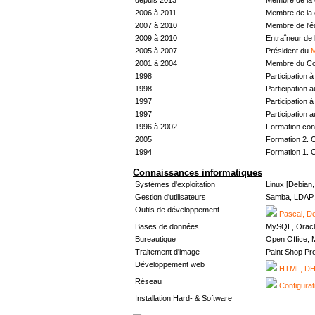
2006 à 2011
Membre de la 
2007 à 2010
Membre de l'
2009 à 2010
Entraîneur de 
2005 à 2007
Président du
M
2001 à 2004
Membre du Con
1998
Participation à 
1998
Participation 
1997
Participation à 
1997
Participation 
1996 à 2002
Formation con
2005
Formation 2. 
1994
Formation 1. 
Connaissances informatiques
Systèmes d'exploitation
Linux [Debian
Gestion d'utilisateurs
Samba, LDAP, 
Outils de développement
Pascal, De
Bases de données
MySQL, Oracl
Bureautique
Open Office, M
Traitement d'image
Paint Shop Pr
Développement web
HTML, DHT
Réseau
Configurat
Installation Hard- & Software