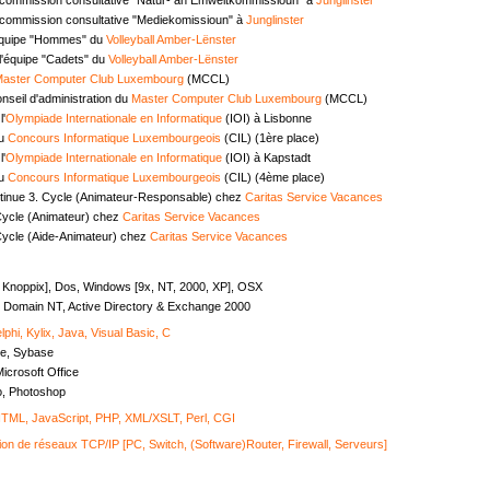
commission consultative "Mediekomissioun" à
Junglinster
équipe "Hommes" du
Volleyball Amber-Lënster
l'équipe "Cadets" du
Volleyball Amber-Lënster
aster Computer Club Luxembourg
(MCCL)
seil d'administration du
Master Computer Club Luxembourg
(MCCL)
l'
Olympiade Internationale en Informatique
(IOI) à Lisbonne
au
Concours Informatique Luxembourgeois
(CIL) (1ère place)
l'
Olympiade Internationale en Informatique
(IOI) à Kapstadt
au
Concours Informatique Luxembourgeois
(CIL) (4ème place)
tinue 3. Cycle (Animateur-Responsable) chez
Caritas Service Vacances
Cycle (Animateur) chez
Caritas Service Vacances
Cycle (Aide-Animateur) chez
Caritas Service Vacances
, Knoppix], Dos, Windows [9x, NT, 2000, XP], OSX
Domain NT, Active Directory & Exchange 2000
lphi, Kylix, Java, Visual Basic, C
e, Sybase
icrosoft Office
o, Photoshop
ML, JavaScript, PHP, XML/XSLT, Perl, CGI
ion de réseaux TCP/IP [PC, Switch, (Software)Router, Firewall, Serveurs]