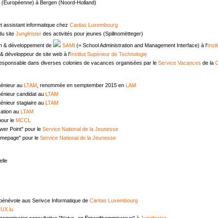
e (Européenne) à Bergen (Noord-Holland)
t assistant informatique chez
Caritas Luxembourg
u site
Junglinster
des activités pour jeunes (Spillnomëtteger)
n & développement de
SAMI
(= School Administration and Management Interface) à l'
Inst
 développeur de site web à l'
Institut Supérieur de Technologie
responsable dans diverses colonies de vacances organisées par le
Service Vacances
de la
C
génieur au
LTAM
, renommée en semptember 2015 en
LAM
génieur candidat au
LTAM
énieur stagiaire au
LTAM
ation au
LTAM
pour le
MCCL
wer Point" pour le
Service National de la Jeunesse
omepage" pour le
Service National de la Jeunesse
lle
 bénévole aus Serivce Informatique de
Caritas Luxembourg
UX.lu
commission consultative "Natur- an Ëmweltkommissioun" à
Junglinster