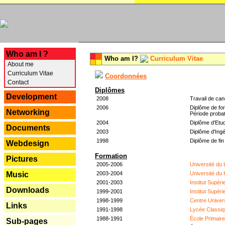
---
Who am I ?
Who am I?
Curriculum Vitae
About me
Curriculum Vitae
Coordonnées
Contact
Diplômes
Development
2008
Travail de can
2006
Diplôme de for
Networking
Période probat
2004
Diplôme d'Etud
Documents
2003
Diplôme d'Ingé
1998
Diplôme de fin
Webdesign
Formation
Pictures
2005-2006
Université du
2003-2004
Université du
Music
2001-2003
Institut Supér
Downloads
1999-2001
Institut Supér
1998-1999
Centre Univer
Links
1991-1998
Lycée Classiq
1988-1991
École Primair
Sub-pages