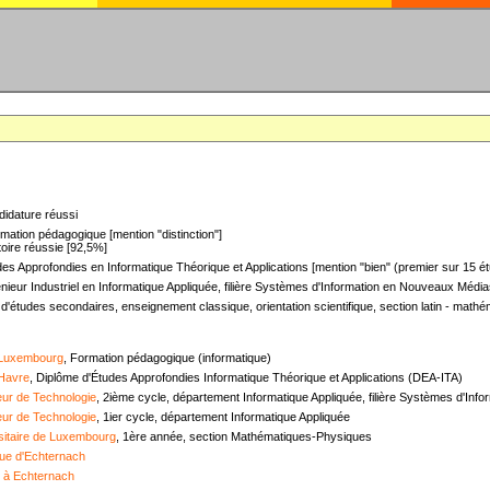
didature réussi
mation pédagogique [mention "distinction"]
oire réussie [92,5%]
es Approfondies en Informatique Théorique et Applications [mention "bien" (premier sur 15 ét
nieur Industriel en Informatique Appliquée, filière Systèmes d'Information en Nouveaux Médias
 d'études secondaires, enseignement classique, orientation scientifique, section latin - mat
 Luxembourg
, Formation pédagogique (informatique)
 Havre
, Diplôme d'Études Approfondies Informatique Théorique et Applications (DEA-ITA)
ieur de Technologie
, 2ième cycle, département Informatique Appliquée, filière Systèmes d'In
ieur de Technologie
, 1ier cycle, département Informatique Appliquée
sitaire de Luxembourg
, 1ère année, section Mathématiques-Physiques
ue d'Echternach
e à Echternach