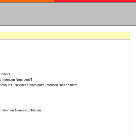
udiants)]
 [mention "très bien"]
hématiques - sciences physiques [mention "assez bien"]
formation en Nouveaux Médias