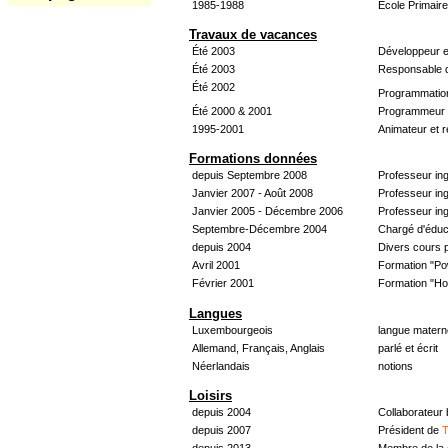
1985-1988
École Primair
Travaux de vacances
Été 2003
Développeur e
Été 2003
Responsable d
Été 2002
Programmatio
Été 2000 & 2001
Programmeur &
1995-2001
Animateur et 
Formations données
depuis Septembre 2008
Professeur in
Janvier 2007 - Août 2008
Professeur in
Janvier 2005 - Décembre 2006
Professeur ing
Septembre-Décembre 2004
Chargé d'éduc
depuis 2004
Divers cours 
Avril 2001
Formation "Po
Février 2001
Formation "H
Langues
Luxembourgeois
langue materne
Allemand, Français, Anglais
parlé et écrit
Néerlandais
notions
Loisirs
depuis 2004
Collaborateur
depuis 2007
Président de
T
depuis 2013
Membre de la 