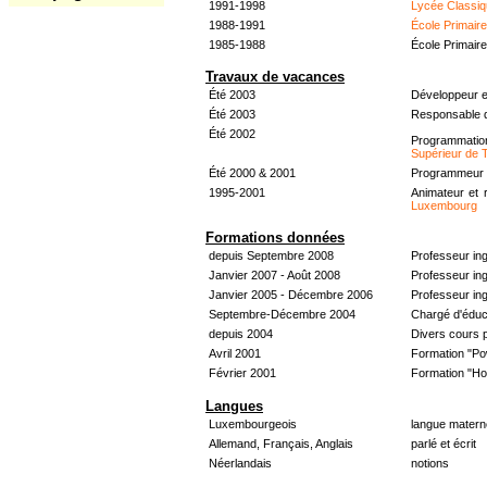
1991-1998
Lycée Classiq
1988-1991
École Primair
1985-1988
École Primair
Travaux de vacances
Été 2003
Développeur e
Été 2003
Responsable d
Été 2002
Programmati
Supérieur de 
Été 2000 & 2001
Programmeur &
1995-2001
Animateur et 
Luxembourg
Formations données
depuis Septembre 2008
Professeur in
Janvier 2007 - Août 2008
Professeur in
Janvier 2005 - Décembre 2006
Professeur ing
Septembre-Décembre 2004
Chargé d'éduc
depuis 2004
Divers cours 
Avril 2001
Formation "Po
Février 2001
Formation "H
Langues
Luxembourgeois
langue materne
Allemand, Français, Anglais
parlé et écrit
Néerlandais
notions