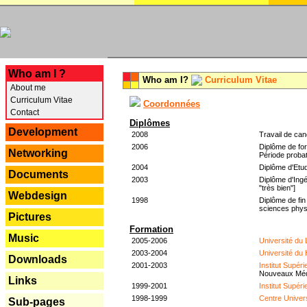
---
Who am I ?
Who am I?
Curriculum Vitae
About me
Curriculum Vitae
Coordonnées
Contact
Diplômes
Development
2008
Travail de can
2006
Diplôme de for
Networking
Période probat
2004
Diplôme d'Etud
Documents
2003
Diplôme d'Ingé
"très bien"]
Webdesign
1998
Diplôme de fin
sciences phys
Pictures
Formation
Music
2005-2006
Université du
2003-2004
Université du
Downloads
2001-2003
Institut Supér
Nouveaux Mé
Links
1999-2001
Institut Supér
1998-1999
Centre Univer
Sub-pages