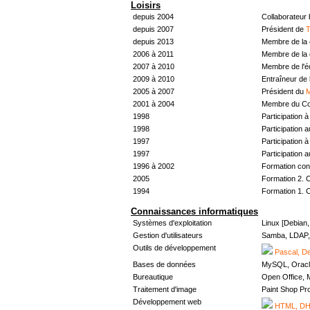
Loisirs
depuis 2004
Collaborateur
depuis 2007
Président de
T
depuis 2013
Membre de la 
2006 à 2011
Membre de la 
2007 à 2010
Membre de l'
2009 à 2010
Entraîneur de 
2005 à 2007
Président du
M
2001 à 2004
Membre du Con
1998
Participation à 
1998
Participation 
1997
Participation à 
1997
Participation 
1996 à 2002
Formation con
2005
Formation 2. 
1994
Formation 1. 
Connaissances informatiques
Systèmes d'exploitation
Linux [Debian
Gestion d'utilisateurs
Samba, LDAP, 
Outils de développement
Pascal, De
Bases de données
MySQL, Oracl
Bureautique
Open Office, M
Traitement d'image
Paint Shop Pr
Développement web
HTML, DHT