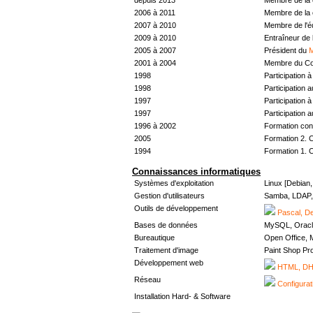
2006 à 2011
Membre de la 
2007 à 2010
Membre de l'
2009 à 2010
Entraîneur de 
2005 à 2007
Président du
M
2001 à 2004
Membre du Con
1998
Participation à 
1998
Participation 
1997
Participation à 
1997
Participation 
1996 à 2002
Formation con
2005
Formation 2. 
1994
Formation 1. 
Connaissances informatiques
Systèmes d'exploitation
Linux [Debian
Gestion d'utilisateurs
Samba, LDAP, 
Outils de développement
Pascal, De
Bases de données
MySQL, Oracl
Bureautique
Open Office, M
Traitement d'image
Paint Shop Pr
Développement web
HTML, DHT
Réseau
Configurat
Installation Hard- & Software