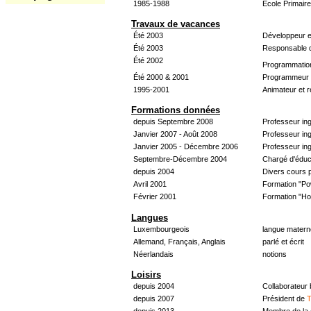
1985-1988
École Primair
Travaux de vacances
Été 2003
Développeur e
Été 2003
Responsable d
Été 2002
Programmatio
Été 2000 & 2001
Programmeur &
1995-2001
Animateur et 
Formations données
depuis Septembre 2008
Professeur in
Janvier 2007 - Août 2008
Professeur in
Janvier 2005 - Décembre 2006
Professeur ing
Septembre-Décembre 2004
Chargé d'éduc
depuis 2004
Divers cours 
Avril 2001
Formation "Po
Février 2001
Formation "H
Langues
Luxembourgeois
langue materne
Allemand, Français, Anglais
parlé et écrit
Néerlandais
notions
Loisirs
depuis 2004
Collaborateur
depuis 2007
Président de
T
depuis 2013
Membre de la 