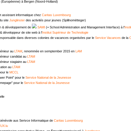
e (Européenne) à Bergen (Noord-Holland)
t assistant informatique chez
Caritas Luxembourg
u site
Junglinster
des activités pour jeunes (Spillnomëtteger)
n & développement de
SAMI
(= School Administration and Management Interface) à l'
Inst
 développeur de site web à l'
Institut Supérieur de Technologie
responsable dans diverses colonies de vacances organisées par le
Service Vacances
de la
C
génieur au
LTAM
, renommée en semptember 2015 en
LAM
génieur candidat au
LTAM
énieur stagiaire au
LTAM
ation au
LTAM
pour le
MCCL
wer Point" pour le
Service National de la Jeunesse
omepage" pour le
Service National de la Jeunesse
lle
 bénévole aus Serivce Informatique de
Caritas Luxembourg
UX.lu
commission consultative "Natur- an Ëmweltkommissioun" à
Junglinster