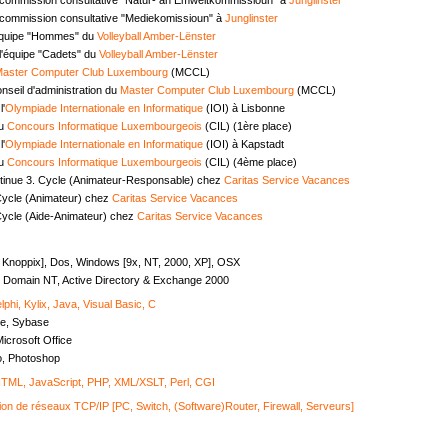
commission consultative "Mediekomissioun" à
Junglinster
équipe "Hommes" du
Volleyball Amber-Lënster
l'équipe "Cadets" du
Volleyball Amber-Lënster
aster Computer Club Luxembourg
(MCCL)
seil d'administration du
Master Computer Club Luxembourg
(MCCL)
l'
Olympiade Internationale en Informatique
(IOI) à Lisbonne
au
Concours Informatique Luxembourgeois
(CIL) (1ère place)
l'
Olympiade Internationale en Informatique
(IOI) à Kapstadt
au
Concours Informatique Luxembourgeois
(CIL) (4ème place)
tinue 3. Cycle (Animateur-Responsable) chez
Caritas Service Vacances
Cycle (Animateur) chez
Caritas Service Vacances
Cycle (Aide-Animateur) chez
Caritas Service Vacances
, Knoppix], Dos, Windows [9x, NT, 2000, XP], OSX
Domain NT, Active Directory & Exchange 2000
lphi, Kylix, Java, Visual Basic, C
e, Sybase
icrosoft Office
o, Photoshop
ML, JavaScript, PHP, XML/XSLT, Perl, CGI
ion de réseaux TCP/IP [PC, Switch, (Software)Router, Firewall, Serveurs]