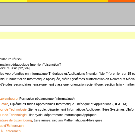
didature réussi
mation pédagogique [mention "distinction"]
oire réussie [92,5%]
es Approfondies en Informatique Théorique et Applications [mention "bien" (premier sur 15 ét
nieur Industriel en Informatique Appliquée, filière Systèmes d'Information en Nouveaux Médias
 d'études secondaires, enseignement classique, orientation scientifique, section latin - mat
 Luxembourg
, Formation pédagogique (informatique)
 Havre
, Diplôme d'Études Approfondies Informatique Théorique et Applications (DEA-ITA)
ieur de Technologie
, 2ième cycle, département Informatique Appliquée, filière Systèmes d'In
ieur de Technologie
, 1ier cycle, département Informatique Appliquée
sitaire de Luxembourg
, 1ère année, section Mathématiques-Physiques
ue d'Echternach
e à Echternach