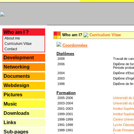
---
Who am I ?
Who am I?
Curriculum Vitae
About me
Curriculum Vitae
Coordonnées
Contact
Diplômes
Development
2008
Travail de can
2006
Diplôme de for
Networking
Période probat
2004
Diplôme d'Etud
Documents
2003
Diplôme d'Ingé
1998
Diplôme de fin
Webdesign
Formation
Pictures
2005-2006
Université du
2003-2004
Université du
Music
2001-2003
Institut Supér
Downloads
1999-2001
Institut Supér
1998-1999
Centre Univer
Links
1991-1998
Lycée Classiq
1988-1991
École Primair
Sub-pages