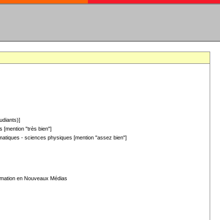
udiants)]
 [mention "très bien"]
hématiques - sciences physiques [mention "assez bien"]
formation en Nouveaux Médias