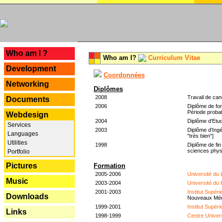
---
Who am I ?
Who am I?
Curriculum Vitae
Development
Coordonnées
Networking
Diplômes
2008
Travail de can
Documents
2006
Diplôme de for
Période probat
Webdesign
2004
Diplôme d'Etud
Services
2003
Diplôme d'Ingé
Languages
"très bien"]
Utilities
1998
Diplôme de fin
sciences phys
Portfolio
Pictures
Formation
2005-2006
Université du
Music
2003-2004
Université du
2001-2003
Institut Supér
Downloads
Nouveaux Mé
1999-2001
Institut Supér
Links
1998-1999
Centre Univer