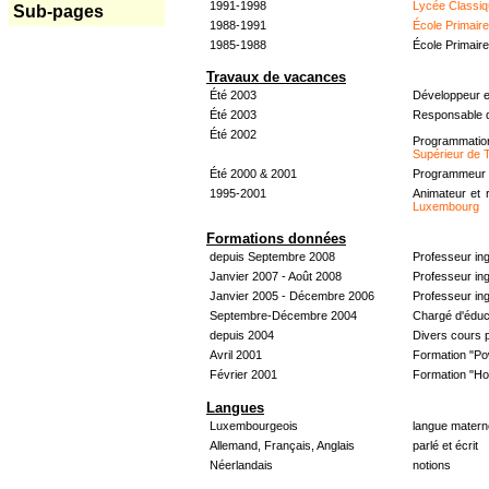
1991-1998
Lycée Classiq
Sub-pages
1988-1991
École Primair
1985-1988
École Primair
Travaux de vacances
Été 2003
Développeur e
Été 2003
Responsable d
Été 2002
Programmati
Supérieur de 
Été 2000 & 2001
Programmeur &
1995-2001
Animateur et 
Luxembourg
Formations données
depuis Septembre 2008
Professeur in
Janvier 2007 - Août 2008
Professeur in
Janvier 2005 - Décembre 2006
Professeur ing
Septembre-Décembre 2004
Chargé d'éduc
depuis 2004
Divers cours 
Avril 2001
Formation "Po
Février 2001
Formation "H
Langues
Luxembourgeois
langue materne
Allemand, Français, Anglais
parlé et écrit
Néerlandais
notions