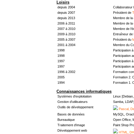
Loisirs
depuis 2004
Collaborateur
depuis 2007
Président de
T
depuis 2013
Membre de la 
2006 à 2011
Membre de la 
2007 à 2010
Membre de l'
2009 à 2010
Entraîneur de 
2005 à 2007
Président du
M
2001 à 2004
Membre du Con
1998
Participation à 
1998
Participation 
1997
Participation à 
1997
Participation 
1996 à 2002
Formation con
2005
Formation 2. 
1994
Formation 1. 
Connaissances informatiques
Systèmes d'exploitation
Linux [Debian
Gestion d'utilisateurs
Samba, LDAP, 
Outils de développement
Pascal, De
Bases de données
MySQL, Oracl
Bureautique
Open Office, M
Traitement d'image
Paint Shop Pr
Développement web
HTML, DHT