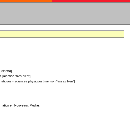
udiants)]
 [mention "très bien"]
hématiques - sciences physiques [mention "assez bien"]
formation en Nouveaux Médias