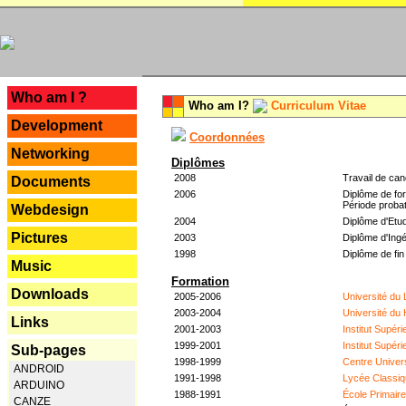
---
Who am I ?
Who am I?
Curriculum Vitae
Development
Coordonnées
Networking
Diplômes
2008
Travail de can
Documents
2006
Diplôme de for
Période probat
Webdesign
2004
Diplôme d'Etud
Pictures
2003
Diplôme d'Ingé
1998
Diplôme de fin
Music
Formation
Downloads
2005-2006
Université du
2003-2004
Université du
Links
2001-2003
Institut Supér
1999-2001
Institut Supér
Sub-pages
1998-1999
Centre Univer
ANDROID
1991-1998
Lycée Classiq
ARDUINO
1988-1991
École Primair
CANZE