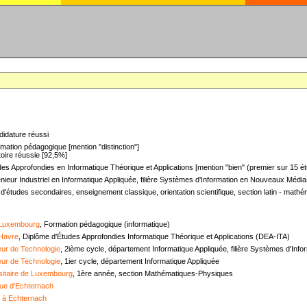
didature réussi
mation pédagogique [mention "distinction"]
oire réussie [92,5%]
es Approfondies en Informatique Théorique et Applications [mention "bien" (premier sur 15 ét
nieur Industriel en Informatique Appliquée, filière Systèmes d'Information en Nouveaux Médias
 d'études secondaires, enseignement classique, orientation scientifique, section latin - mat
 Luxembourg
, Formation pédagogique (informatique)
 Havre
, Diplôme d'Études Approfondies Informatique Théorique et Applications (DEA-ITA)
ieur de Technologie
, 2ième cycle, département Informatique Appliquée, filière Systèmes d'In
ieur de Technologie
, 1ier cycle, département Informatique Appliquée
sitaire de Luxembourg
, 1ère année, section Mathématiques-Physiques
ue d'Echternach
e à Echternach