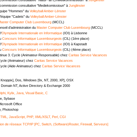
commission consultative "Mediekomissioun" à
Junglinster
équipe "Hommes" du
Volleyball Amber-Lënster
l'équipe "Cadets" du
Volleyball Amber-Lënster
aster Computer Club Luxembourg
(MCCL)
seil d'administration du
Master Computer Club Luxembourg
(MCCL)
l'
Olympiade Internationale en Informatique
(IOI) à Lisbonne
au
Concours Informatique Luxembourgeois
(CIL) (1ère place)
l'
Olympiade Internationale en Informatique
(IOI) à Kapstadt
au
Concours Informatique Luxembourgeois
(CIL) (4ème place)
tinue 3. Cycle (Animateur-Responsable) chez
Caritas Service Vacances
Cycle (Animateur) chez
Caritas Service Vacances
Cycle (Aide-Animateur) chez
Caritas Service Vacances
, Knoppix], Dos, Windows [9x, NT, 2000, XP], OSX
Domain NT, Active Directory & Exchange 2000
lphi, Kylix, Java, Visual Basic, C
e, Sybase
icrosoft Office
o, Photoshop
ML, JavaScript, PHP, XML/XSLT, Perl, CGI
ion de réseaux TCP/IP [PC, Switch, (Software)Router, Firewall, Serveurs]