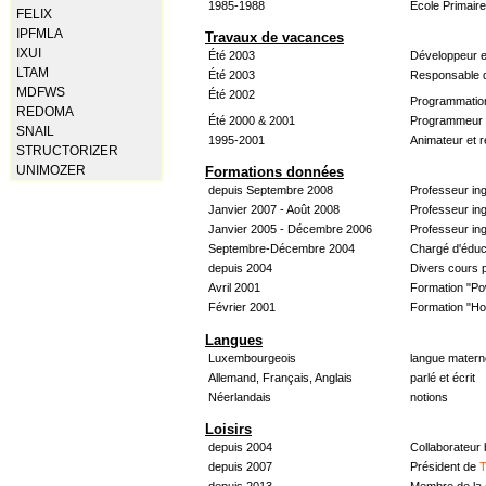
1985-1988
École Primair
FELIX
IPFMLA
Travaux de vacances
IXUI
Été 2003
Développeur e
LTAM
Été 2003
Responsable d
MDFWS
Été 2002
Programmatio
REDOMA
Été 2000 & 2001
Programmeur &
SNAIL
1995-2001
Animateur et 
STRUCTORIZER
UNIMOZER
Formations données
depuis Septembre 2008
Professeur in
Janvier 2007 - Août 2008
Professeur in
Janvier 2005 - Décembre 2006
Professeur ing
Septembre-Décembre 2004
Chargé d'éduc
depuis 2004
Divers cours 
Avril 2001
Formation "Po
Février 2001
Formation "H
Langues
Luxembourgeois
langue materne
Allemand, Français, Anglais
parlé et écrit
Néerlandais
notions
Loisirs
depuis 2004
Collaborateur
depuis 2007
Président de
T
depuis 2013
Membre de la 