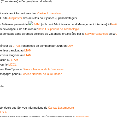
e (Européenne) à Bergen (Noord-Holland)
t assistant informatique chez
Caritas Luxembourg
u site
Junglinster
des activités pour jeunes (Spillnomëtteger)
n & développement de
SAMI
(= School Administration and Management Interface) à l'
Inst
 développeur de site web à l'
Institut Supérieur de Technologie
responsable dans diverses colonies de vacances organisées par le
Service Vacances
de la
C
génieur au
LTAM
, renommée en semptember 2015 en
LAM
génieur candidat au
LTAM
énieur stagiaire au
LTAM
ation au
LTAM
pour le
MCCL
wer Point" pour le
Service National de la Jeunesse
omepage" pour le
Service National de la Jeunesse
lle
 bénévole aus Serivce Informatique de
Caritas Luxembourg
UX.lu
commission consultative "Natur- an Ëmweltkommissioun" à
Junglinster