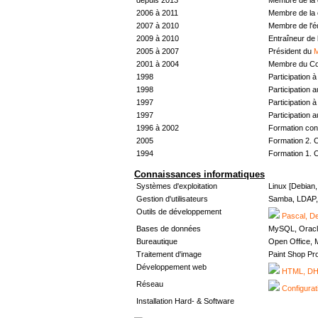
2006 à 2011
Membre de la 
2007 à 2010
Membre de l'
2009 à 2010
Entraîneur de 
2005 à 2007
Président du
M
2001 à 2004
Membre du Con
1998
Participation à 
1998
Participation 
1997
Participation à 
1997
Participation 
1996 à 2002
Formation con
2005
Formation 2. 
1994
Formation 1. 
Connaissances informatiques
Systèmes d'exploitation
Linux [Debian
Gestion d'utilisateurs
Samba, LDAP, 
Outils de développement
Pascal, De
Bases de données
MySQL, Oracl
Bureautique
Open Office, M
Traitement d'image
Paint Shop Pr
Développement web
HTML, DHT
Réseau
Configurat
Installation Hard- & Software