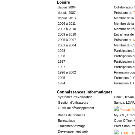
Loisirs
depuis 2004
Collaborateur
depuis 2007
Président de
T
depuis 2013
Membre de la 
2006 à 2011
Membre de la 
2007 à 2010
Membre de l'
2009 à 2010
Entraîneur de 
2005 à 2007
Président du
M
2001 à 2004
Membre du Con
1998
Participation à 
1998
Participation 
1997
Participation à 
1997
Participation 
1996 à 2002
Formation con
2005
Formation 2. 
1994
Formation 1. 
Connaissances informatiques
Systèmes d'exploitation
Linux [Debian
Gestion d'utilisateurs
Samba, LDAP, 
Outils de développement
Pascal, De
Bases de données
MySQL, Oracl
Bureautique
Open Office, M
Traitement d'image
Paint Shop Pr
Développement web
HTML, DHT