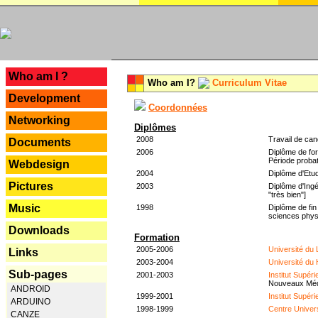
---
Who am I ?
Who am I?
Curriculum Vitae
Development
Coordonnées
Networking
Diplômes
2008
Travail de can
Documents
2006
Diplôme de for
Période probat
Webdesign
2004
Diplôme d'Etud
Pictures
2003
Diplôme d'Ingé
"très bien"]
Music
1998
Diplôme de fin
sciences phys
Downloads
Formation
2005-2006
Université du
Links
2003-2004
Université du
Sub-pages
2001-2003
Institut Supér
Nouveaux Mé
ANDROID
1999-2001
Institut Supér
ARDUINO
1998-1999
Centre Univer
CANZE