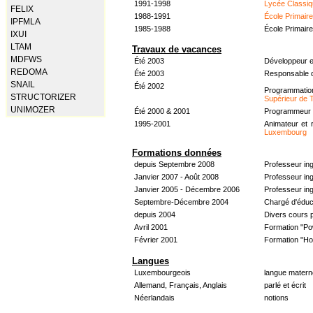
1991-1998
Lycée Classiq
FELIX
1988-1991
École Primair
IPFMLA
1985-1988
École Primair
IXUI
LTAM
Travaux de vacances
MDFWS
Été 2003
Développeur e
REDOMA
Été 2003
Responsable d
SNAIL
Été 2002
Programmati
STRUCTORIZER
Supérieur de 
UNIMOZER
Été 2000 & 2001
Programmeur &
1995-2001
Animateur et 
Luxembourg
Formations données
depuis Septembre 2008
Professeur in
Janvier 2007 - Août 2008
Professeur in
Janvier 2005 - Décembre 2006
Professeur ing
Septembre-Décembre 2004
Chargé d'éduc
depuis 2004
Divers cours 
Avril 2001
Formation "Po
Février 2001
Formation "H
Langues
Luxembourgeois
langue materne
Allemand, Français, Anglais
parlé et écrit
Néerlandais
notions