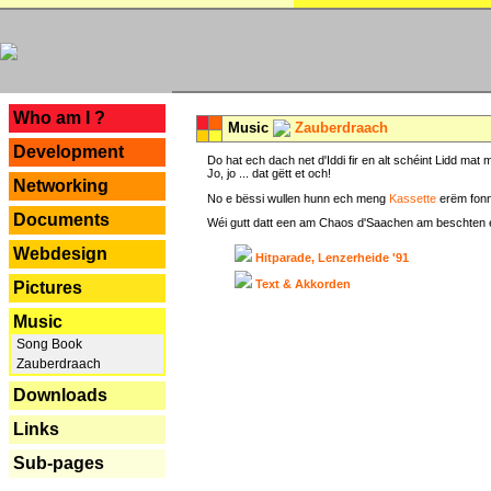
---
Who am I ?
Music
Zauberdraach
Development
Do hat ech dach net d'Iddi fir en alt schéint Lidd m
Jo, jo ... dat gëtt et och!
Networking
No e bëssi wullen hunn ech meng
Kassette
erëm fonn
Documents
Wéi gutt datt een am Chaos d'Saachen am beschten erëm 
Webdesign
Hitparade, Lenzerheide '91
Text & Akkorden
Pictures
Music
Song Book
Zauberdraach
Downloads
Links
Sub-pages