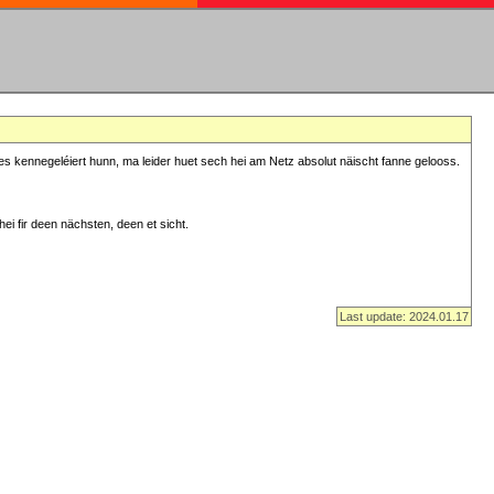
s kennegeléiert hunn, ma leider huet sech hei am Netz absolut näischt fanne gelooss.
ei fir deen nächsten, deen et sicht.
Last update: 2024.01.17