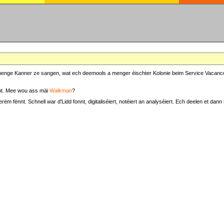
at menge Kanner ze sangen, wat ech deemools a menger éischter Kolonie beim Service Vacance
t. Mee wou ass mäi
Walkman
?
fënnt. Schnell war d'Lidd fonnt, digitaliséiert, notéiert an analyséiert. Ech deelen et dann h