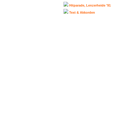
Hitparade, Lenzerheide '91
Text & Akkorden