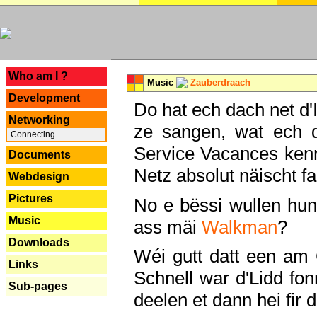
---
Who am I ?
Music
Zauberdraach
Development
Do hat ech dach net d'
Networking
ze sangen, wat ech 
Connecting
Service Vacances kenn
Documents
Netz absolut näischt fan
Webdesign
Pictures
No e bëssi wullen h
Music
ass mäi
Walkman
?
Downloads
Wéi gutt datt een am
Links
Schnell war d'Lidd fonn
Sub-pages
deelen et dann hei fir 