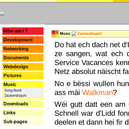
---
Who am I ?
Music
Zauberdraach
Development
Do hat ech dach net d'
Networking
ze sangen, wat ech 
Documents
Service Vacances kenn
Webdesign
Netz absolut näischt fan
Pictures
No e bëssi wullen h
Music
ass mäi
Walkman
?
Song Book
Zauberdraach
Wéi gutt datt een am
Downloads
Schnell war d'Lidd fonn
Links
deelen et dann hei fir 
Sub-pages