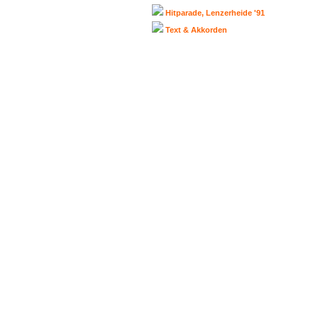
Hitparade, Lenzerheide '91
Text & Akkorden