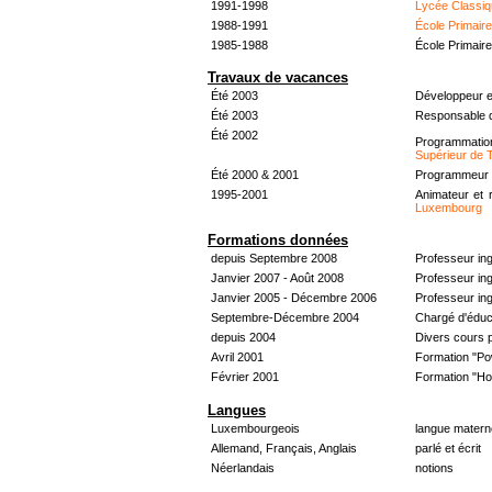
1991-1998
Lycée Classiq
1988-1991
École Primair
1985-1988
École Primair
Travaux de vacances
Été 2003
Développeur e
Été 2003
Responsable d
Été 2002
Programmati
Supérieur de 
Été 2000 & 2001
Programmeur &
1995-2001
Animateur et 
Luxembourg
Formations données
depuis Septembre 2008
Professeur in
Janvier 2007 - Août 2008
Professeur in
Janvier 2005 - Décembre 2006
Professeur ing
Septembre-Décembre 2004
Chargé d'éduc
depuis 2004
Divers cours 
Avril 2001
Formation "Po
Février 2001
Formation "H
Langues
Luxembourgeois
langue materne
Allemand, Français, Anglais
parlé et écrit
Néerlandais
notions