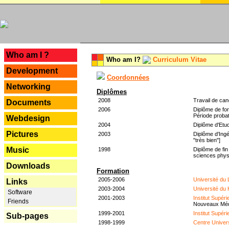
---
Who am I ?
Who am I?
Curriculum Vitae
Development
Coordonnées
Networking
Diplômes
2008
Travail de can
Documents
2006
Diplôme de for
Période probat
Webdesign
2004
Diplôme d'Etud
Pictures
2003
Diplôme d'Ingé
"très bien"]
Music
1998
Diplôme de fin
sciences phys
Downloads
Formation
2005-2006
Université du
Links
2003-2004
Université du
Software
2001-2003
Institut Supér
Friends
Nouveaux Mé
1999-2001
Institut Supér
Sub-pages
1998-1999
Centre Univer