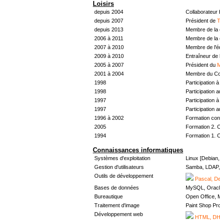
Loisirs
depuis 2004
Collaborateur
depuis 2007
Président de
T
depuis 2013
Membre de la 
2006 à 2011
Membre de la 
2007 à 2010
Membre de l'
2009 à 2010
Entraîneur de 
2005 à 2007
Président du
M
2001 à 2004
Membre du Con
1998
Participation à 
1998
Participation 
1997
Participation à 
1997
Participation 
1996 à 2002
Formation con
2005
Formation 2. 
1994
Formation 1. 
Connaissances informatiques
Systèmes d'exploitation
Linux [Debian
Gestion d'utilisateurs
Samba, LDAP, 
Outils de développement
Pascal, De
Bases de données
MySQL, Oracl
Bureautique
Open Office, M
Traitement d'image
Paint Shop Pr
Développement web
HTML, DHT