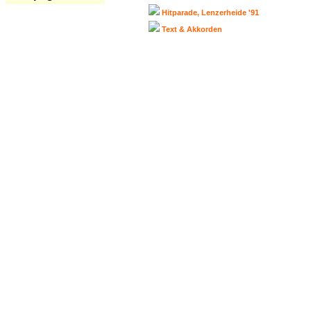
Hitparade, Lenzerheide '91
Text & Akkorden