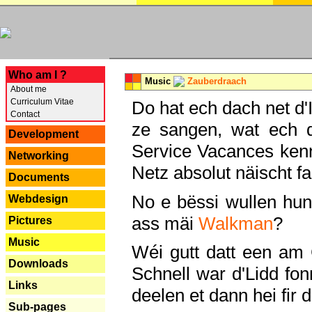
---
Who am I ?
Music
Zauberdraach
About me
Curriculum Vitae
Do hat ech dach net d'
Contact
ze sangen, wat ech 
Development
Service Vacances kenn
Networking
Netz absolut näischt fan
Documents
No e bëssi wullen h
Webdesign
ass mäi
Walkman
?
Pictures
Music
Wéi gutt datt een am
Downloads
Schnell war d'Lidd fonn
Links
deelen et dann hei fir 
Sub-pages