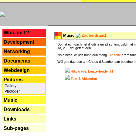
---
Who am I ?
Music
Zauberdraach
Development
Do hat ech dach net d'Iddi fir en alt schéint Lidd m
Jo, jo ... dat gëtt et och!
Networking
No e bëssi wullen hunn ech meng
Kassette
erëm fonn
Documents
Wéi gutt datt een am Chaos d'Saachen am beschten erëm 
Webdesign
Hitparade, Lenzerheide '91
Text & Akkorden
Pictures
Gallery
Photogen
Music
Downloads
Links
Sub-pages