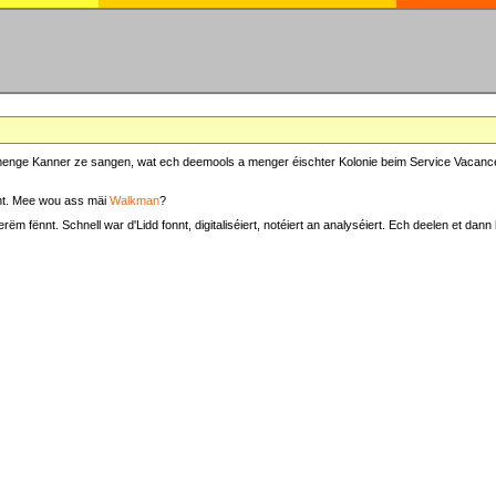
at menge Kanner ze sangen, wat ech deemools a menger éischter Kolonie beim Service Vacance
t. Mee wou ass mäi
Walkman
?
fënnt. Schnell war d'Lidd fonnt, digitaliséiert, notéiert an analyséiert. Ech deelen et dann h