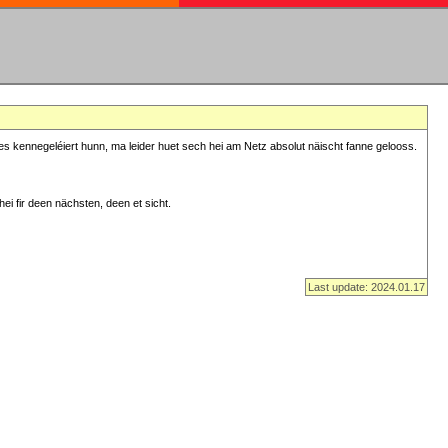
s kennegeléiert hunn, ma leider huet sech hei am Netz absolut näischt fanne gelooss.
ei fir deen nächsten, deen et sicht.
Last update: 2024.01.17