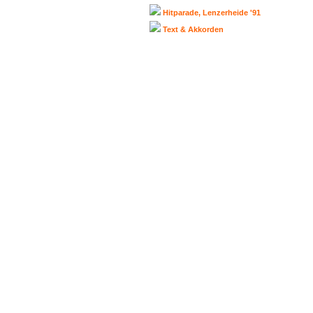
Hitparade, Lenzerheide '91
Text & Akkorden