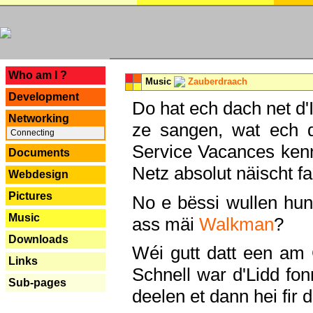
---
Who am I ?
Music
Zauberdraach
Development
Do hat ech dach net d'
Networking
ze sangen, wat ech 
Connecting
Service Vacances kenn
Documents
Netz absolut näischt fan
Webdesign
Pictures
No e bëssi wullen h
Music
ass mäi
Walkman
?
Downloads
Wéi gutt datt een am
Links
Schnell war d'Lidd fonn
Sub-pages
deelen et dann hei fir 