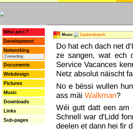
---
Who am I ?
Music
Zauberdraach
Development
Do hat ech dach net d'
Networking
ze sangen, wat ech 
Connecting
Service Vacances kenn
Documents
Netz absolut näischt fan
Webdesign
Pictures
No e bëssi wullen h
Music
ass mäi
Walkman
?
Downloads
Wéi gutt datt een am
Links
Schnell war d'Lidd fonn
Sub-pages
deelen et dann hei fir 