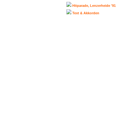
Hitparade, Lenzerheide '91
Text & Akkorden