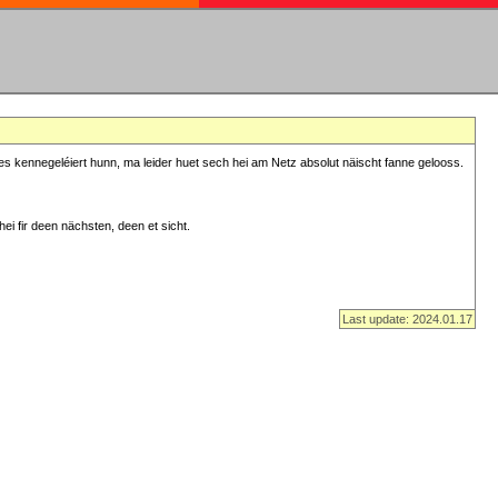
s kennegeléiert hunn, ma leider huet sech hei am Netz absolut näischt fanne gelooss.
ei fir deen nächsten, deen et sicht.
Last update: 2024.01.17