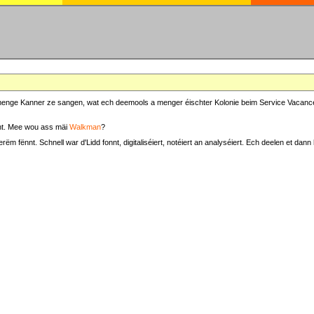
at menge Kanner ze sangen, wat ech deemools a menger éischter Kolonie beim Service Vacance
t. Mee wou ass mäi
Walkman
?
fënnt. Schnell war d'Lidd fonnt, digitaliséiert, notéiert an analyséiert. Ech deelen et dann h