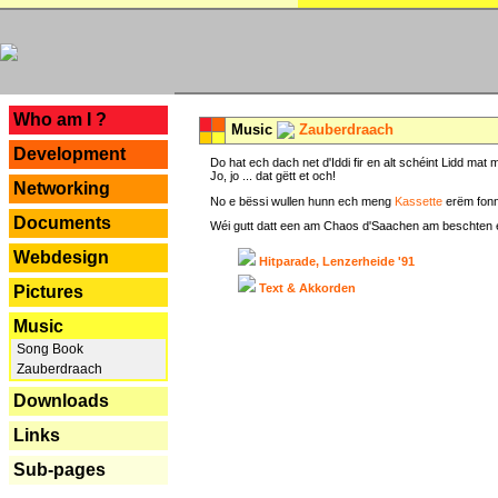
---
Who am I ?
Music
Zauberdraach
Development
Do hat ech dach net d'Iddi fir en alt schéint Lidd m
Jo, jo ... dat gëtt et och!
Networking
No e bëssi wullen hunn ech meng
Kassette
erëm fonn
Documents
Wéi gutt datt een am Chaos d'Saachen am beschten erëm 
Webdesign
Hitparade, Lenzerheide '91
Text & Akkorden
Pictures
Music
Song Book
Zauberdraach
Downloads
Links
Sub-pages