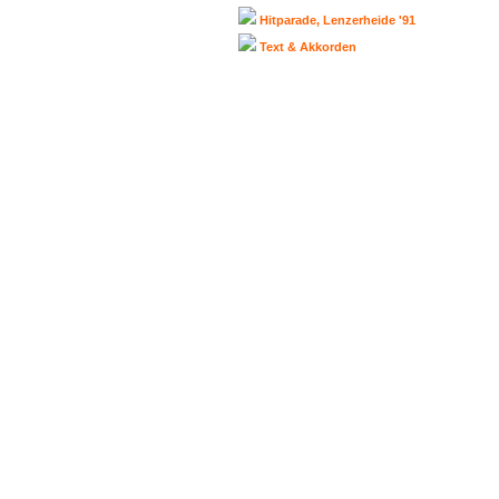
Hitparade, Lenzerheide '91
Text & Akkorden