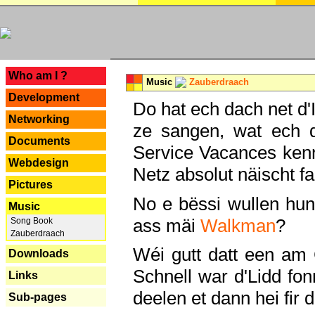
---
Who am I ?
Music
Zauberdraach
Development
Do hat ech dach net d'
Networking
ze sangen, wat ech 
Documents
Service Vacances kenn
Webdesign
Netz absolut näischt fan
Pictures
No e bëssi wullen h
Music
ass mäi
Walkman
?
Song Book
Zauberdraach
Wéi gutt datt een am
Downloads
Schnell war d'Lidd fonn
Links
deelen et dann hei fir 
Sub-pages