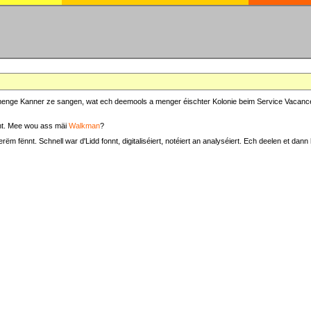
at menge Kanner ze sangen, wat ech deemools a menger éischter Kolonie beim Service Vacance
t. Mee wou ass mäi
Walkman
?
fënnt. Schnell war d'Lidd fonnt, digitaliséiert, notéiert an analyséiert. Ech deelen et dann h