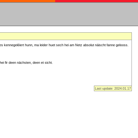
s kennegeléiert hunn, ma leider huet sech hei am Netz absolut näischt fanne gelooss.
ei fir deen nächsten, deen et sicht.
Last update: 2024.01.17