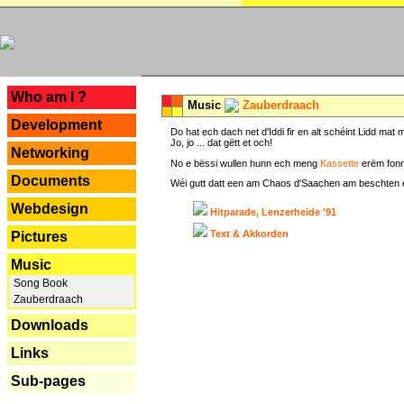
---
Who am I ?
Music
Zauberdraach
Development
Do hat ech dach net d'Iddi fir en alt schéint Lidd m
Jo, jo ... dat gëtt et och!
Networking
No e bëssi wullen hunn ech meng
Kassette
erëm fonn
Documents
Wéi gutt datt een am Chaos d'Saachen am beschten erëm 
Webdesign
Hitparade, Lenzerheide '91
Text & Akkorden
Pictures
Music
Song Book
Zauberdraach
Downloads
Links
Sub-pages