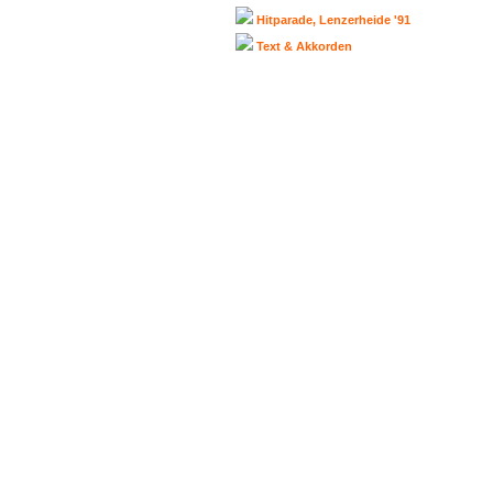
Hitparade, Lenzerheide '91
Text & Akkorden