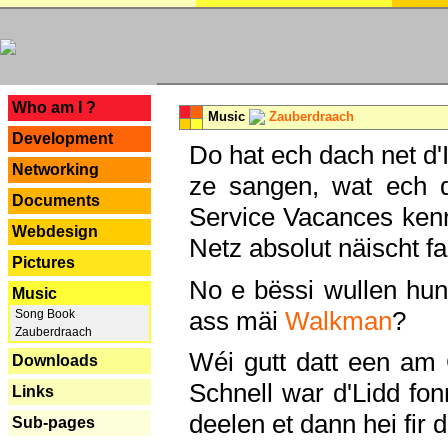
---
Who am I ?
Music
Zauberdraach
Development
Do hat ech dach net d'
Networking
ze sangen, wat ech 
Documents
Service Vacances kenn
Webdesign
Netz absolut näischt fan
Pictures
No e bëssi wullen h
Music
ass mäi
Walkman
?
Song Book
Zauberdraach
Wéi gutt datt een am
Downloads
Schnell war d'Lidd fonn
Links
deelen et dann hei fir 
Sub-pages