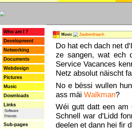
---
Who am I ?
Music
Zauberdraach
Development
Do hat ech dach net d'
Networking
ze sangen, wat ech 
Documents
Service Vacances kenn
Webdesign
Netz absolut näischt fan
Pictures
No e bëssi wullen h
Music
ass mäi
Walkman
?
Downloads
Links
Wéi gutt datt een am
Software
Schnell war d'Lidd fonn
Friends
deelen et dann hei fir 
Sub-pages