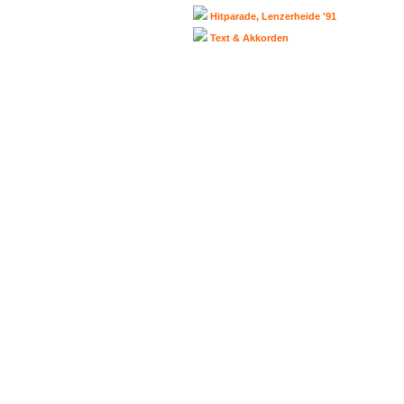
Hitparade, Lenzerheide '91
Text & Akkorden