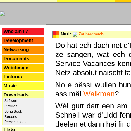
---
Who am I ?
Music
Zauberdraach
Development
Do hat ech dach net d'
Networking
ze sangen, wat ech 
Documents
Service Vacances kenn
Webdesign
Netz absolut näischt fan
Pictures
No e bëssi wullen h
Music
ass mäi
Walkman
?
Downloads
Software
Wéi gutt datt een am
Pictures
Song Book
Schnell war d'Lidd fonn
Reports
deelen et dann hei fir 
Presentations
Links