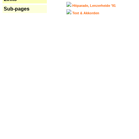
Hitparade, Lenzerheide '91
Sub-pages
Text & Akkorden