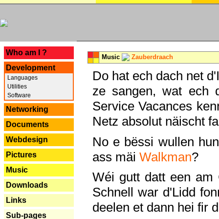
---
Who am I ?
Music
Zauberdraach
Development
Do hat ech dach net d'
Languages
Utilities
ze sangen, wat ech 
Software
Service Vacances kenn
Networking
Netz absolut näischt fan
Documents
No e bëssi wullen h
Webdesign
ass mäi
Walkman
?
Pictures
Music
Wéi gutt datt een am
Downloads
Schnell war d'Lidd fonn
Links
deelen et dann hei fir 
Sub-pages