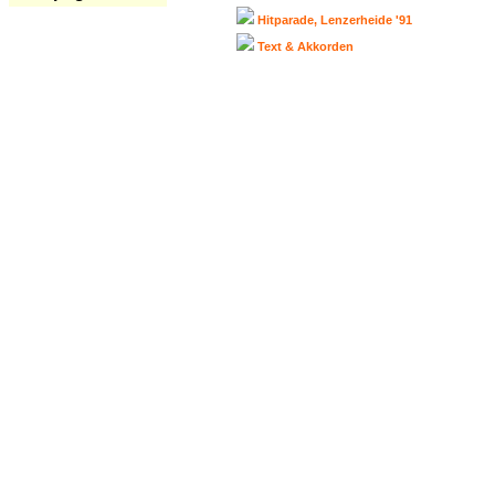
Hitparade, Lenzerheide '91
Text & Akkorden