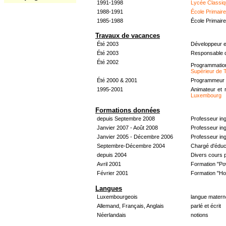
1991-1998
Lycée Classiq
1988-1991
École Primair
1985-1988
École Primair
Travaux de vacances
Été 2003
Développeur e
Été 2003
Responsable d
Été 2002
Programmati
Supérieur de 
Été 2000 & 2001
Programmeur &
1995-2001
Animateur et 
Luxembourg
Formations données
depuis Septembre 2008
Professeur in
Janvier 2007 - Août 2008
Professeur in
Janvier 2005 - Décembre 2006
Professeur ing
Septembre-Décembre 2004
Chargé d'éduc
depuis 2004
Divers cours 
Avril 2001
Formation "Po
Février 2001
Formation "H
Langues
Luxembourgeois
langue materne
Allemand, Français, Anglais
parlé et écrit
Néerlandais
notions