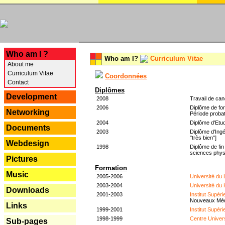
---
Who am I ?
Who am I?
Curriculum Vitae
About me
Curriculum Vitae
Coordonnées
Contact
Diplômes
Development
2008
Travail de can
2006
Diplôme de for
Networking
Période probat
2004
Diplôme d'Etud
Documents
2003
Diplôme d'Ingé
"très bien"]
Webdesign
1998
Diplôme de fin
sciences phys
Pictures
Formation
Music
2005-2006
Université du
2003-2004
Université du
Downloads
2001-2003
Institut Supér
Nouveaux Mé
Links
1999-2001
Institut Supér
1998-1999
Centre Univer
Sub-pages