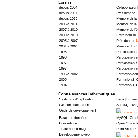
Loisirs
depuis 2004
Collaborateur
depuis 2007
Président de
T
depuis 2013
Membre de la 
2006 à 2011
Membre de la 
2007 à 2010
Membre de l'
2009 à 2010
Entraîneur de 
2005 à 2007
Président du
M
2001 à 2004
Membre du Con
1998
Participation à 
1998
Participation 
1997
Participation à 
1997
Participation 
1996 à 2002
Formation con
2005
Formation 2. 
1994
Formation 1. 
Connaissances informatiques
Systèmes d'exploitation
Linux [Debian
Gestion d'utilisateurs
Samba, LDAP, 
Outils de développement
Pascal, De
Bases de données
MySQL, Oracl
Bureautique
Open Office, M
Traitement d'image
Paint Shop Pr
Développement web
HTML, DHT