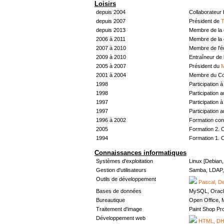
Loisirs
depuis 2004
Collaborateur
depuis 2007
Président de
T
depuis 2013
Membre de la 
2006 à 2011
Membre de la 
2007 à 2010
Membre de l'
2009 à 2010
Entraîneur de 
2005 à 2007
Président du
M
2001 à 2004
Membre du Con
1998
Participation à 
1998
Participation 
1997
Participation à 
1997
Participation 
1996 à 2002
Formation con
2005
Formation 2. 
1994
Formation 1. 
Connaissances informatiques
Systèmes d'exploitation
Linux [Debian
Gestion d'utilisateurs
Samba, LDAP, 
Outils de développement
Pascal, De
Bases de données
MySQL, Oracl
Bureautique
Open Office, M
Traitement d'image
Paint Shop Pr
Développement web
HTML, DHT