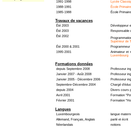
1991-1998
Lycée Classiq
1988-1991
École Primair
1985-1988
École Primair
Travaux de vacances
Été 2003
Développeur e
Été 2003
Responsable d
Été 2002
Programmati
Supérieur de 
Été 2000 & 2001
Programmeur &
1995-2001
Animateur et 
Luxembourg
Formations données
depuis Septembre 2008
Professeur in
Janvier 2007 - Août 2008
Professeur in
Janvier 2005 - Décembre 2006
Professeur ing
Septembre-Décembre 2004
Chargé d'éduc
depuis 2004
Divers cours 
Avril 2001
Formation "Po
Février 2001
Formation "H
Langues
Luxembourgeois
langue materne
Allemand, Français, Anglais
parlé et écrit
Néerlandais
notions