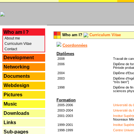
---
Who am I ?
Who am I?
Curriculum Vitae
About me
Curriculum Vitae
Coordonnées
Contact
Diplômes
Development
2008
Travail de can
2006
Diplôme de for
Networking
Période probat
2004
Diplôme d'Etud
Documents
2003
Diplôme d'Ingé
"très bien"]
Webdesign
1998
Diplôme de fin
sciences phys
Pictures
Formation
Music
2005-2006
Université du
2003-2004
Université du
Downloads
2001-2003
Institut Supér
Nouveaux Mé
Links
1999-2001
Institut Supér
1998-1999
Centre Univer
Sub-pages