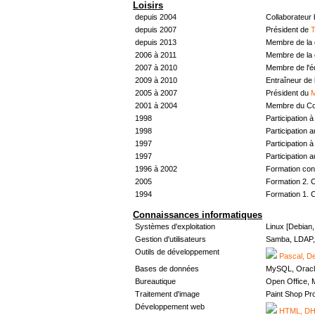
Loisirs
depuis 2004
Collaborateur
depuis 2007
Président de
T
depuis 2013
Membre de la 
2006 à 2011
Membre de la 
2007 à 2010
Membre de l'
2009 à 2010
Entraîneur de 
2005 à 2007
Président du
M
2001 à 2004
Membre du Con
1998
Participation à 
1998
Participation 
1997
Participation à 
1997
Participation 
1996 à 2002
Formation con
2005
Formation 2. 
1994
Formation 1. 
Connaissances informatiques
Systèmes d'exploitation
Linux [Debian
Gestion d'utilisateurs
Samba, LDAP, 
Outils de développement
Pascal, De
Bases de données
MySQL, Oracl
Bureautique
Open Office, M
Traitement d'image
Paint Shop Pr
Développement web
HTML, DHT