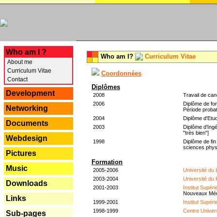
---
Who am I ?
Who am I?
Curriculum Vitae
About me
Curriculum Vitae
Coordonnées
Contact
Diplômes
Development
2008
Travail de can
2006
Diplôme de for
Networking
Période probat
2004
Diplôme d'Etud
Documents
2003
Diplôme d'Ingé
"très bien"]
Webdesign
1998
Diplôme de fin
sciences phys
Pictures
Formation
Music
2005-2006
Université du
2003-2004
Université du
Downloads
2001-2003
Institut Supér
Nouveaux Mé
Links
1999-2001
Institut Supér
1998-1999
Centre Univer
Sub-pages