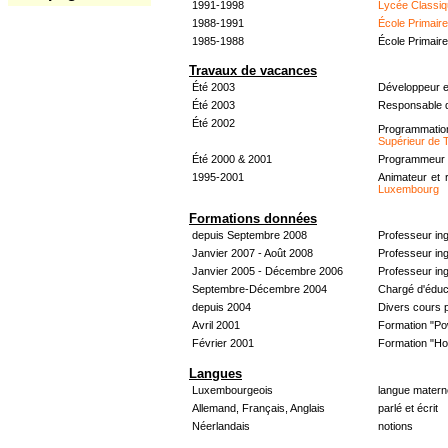
1991-1998
Lycée Classiq
1988-1991
École Primair
1985-1988
École Primair
Travaux de vacances
Été 2003
Développeur e
Été 2003
Responsable d
Été 2002
Programmati
Supérieur de 
Été 2000 & 2001
Programmeur &
1995-2001
Animateur et 
Luxembourg
Formations données
depuis Septembre 2008
Professeur in
Janvier 2007 - Août 2008
Professeur in
Janvier 2005 - Décembre 2006
Professeur ing
Septembre-Décembre 2004
Chargé d'éduc
depuis 2004
Divers cours 
Avril 2001
Formation "Po
Février 2001
Formation "H
Langues
Luxembourgeois
langue materne
Allemand, Français, Anglais
parlé et écrit
Néerlandais
notions