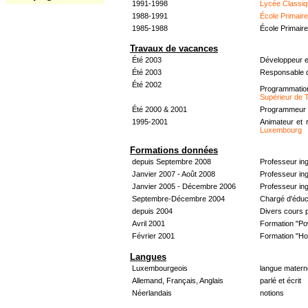
1991-1998
Lycée Classiq
1988-1991
École Primair
1985-1988
École Primair
Travaux de vacances
Été 2003
Développeur e
Été 2003
Responsable d
Été 2002
Programmati
Supérieur de 
Été 2000 & 2001
Programmeur &
1995-2001
Animateur et 
Luxembourg
Formations données
depuis Septembre 2008
Professeur in
Janvier 2007 - Août 2008
Professeur in
Janvier 2005 - Décembre 2006
Professeur ing
Septembre-Décembre 2004
Chargé d'éduc
depuis 2004
Divers cours 
Avril 2001
Formation "Po
Février 2001
Formation "H
Langues
Luxembourgeois
langue materne
Allemand, Français, Anglais
parlé et écrit
Néerlandais
notions