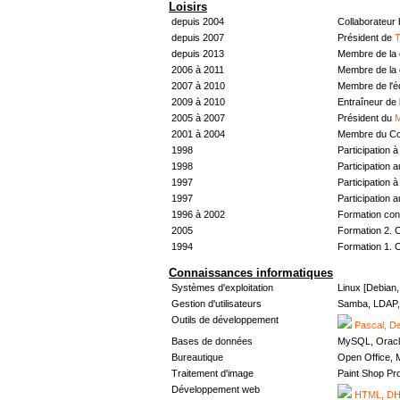
Loisirs
depuis 2004
Collaborateur
depuis 2007
Président de
T
depuis 2013
Membre de la 
2006 à 2011
Membre de la 
2007 à 2010
Membre de l'
2009 à 2010
Entraîneur de 
2005 à 2007
Président du
M
2001 à 2004
Membre du Con
1998
Participation à 
1998
Participation 
1997
Participation à 
1997
Participation 
1996 à 2002
Formation con
2005
Formation 2. 
1994
Formation 1. 
Connaissances informatiques
Systèmes d'exploitation
Linux [Debian
Gestion d'utilisateurs
Samba, LDAP, 
Outils de développement
Pascal, De
Bases de données
MySQL, Oracl
Bureautique
Open Office, M
Traitement d'image
Paint Shop Pr
Développement web
HTML, DHT