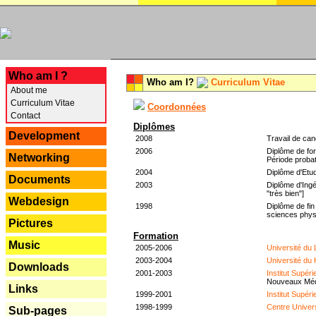
---
Who am I ?
Who am I?
Curriculum Vitae
About me
Curriculum Vitae
Coordonnées
Contact
Diplômes
Development
2008
Travail de can
2006
Diplôme de for
Networking
Période probat
2004
Diplôme d'Etud
Documents
2003
Diplôme d'Ingé
"très bien"]
Webdesign
1998
Diplôme de fin
sciences phys
Pictures
Formation
Music
2005-2006
Université du
2003-2004
Université du
Downloads
2001-2003
Institut Supér
Nouveaux Mé
Links
1999-2001
Institut Supér
1998-1999
Centre Univer
Sub-pages