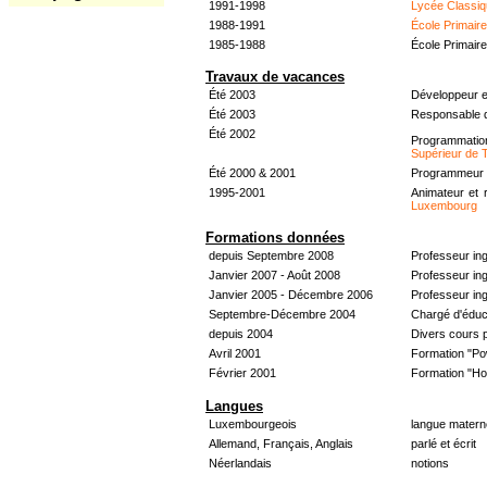
1991-1998
Lycée Classiq
1988-1991
École Primair
1985-1988
École Primair
Travaux de vacances
Été 2003
Développeur e
Été 2003
Responsable d
Été 2002
Programmati
Supérieur de 
Été 2000 & 2001
Programmeur &
1995-2001
Animateur et 
Luxembourg
Formations données
depuis Septembre 2008
Professeur in
Janvier 2007 - Août 2008
Professeur in
Janvier 2005 - Décembre 2006
Professeur ing
Septembre-Décembre 2004
Chargé d'éduc
depuis 2004
Divers cours 
Avril 2001
Formation "Po
Février 2001
Formation "H
Langues
Luxembourgeois
langue materne
Allemand, Français, Anglais
parlé et écrit
Néerlandais
notions