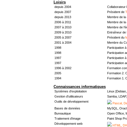
Loisirs
depuis 2004
Collaborateur
depuis 2007
Président de
T
depuis 2013
Membre de la 
2006 à 2011
Membre de la 
2007 à 2010
Membre de l'
2009 à 2010
Entraîneur de 
2005 à 2007
Président du
M
2001 à 2004
Membre du Con
1998
Participation à 
1998
Participation 
1997
Participation à 
1997
Participation 
1996 à 2002
Formation con
2005
Formation 2. 
1994
Formation 1. 
Connaissances informatiques
Systèmes d'exploitation
Linux [Debian
Gestion d'utilisateurs
Samba, LDAP, 
Outils de développement
Pascal, De
Bases de données
MySQL, Oracl
Bureautique
Open Office, M
Traitement d'image
Paint Shop Pr
Développement web
HTML, DHT