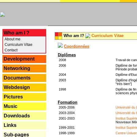
---
Who am I ?
Who am I?
Curriculum Vitae
About me
Curriculum Vitae
Coordonnées
Contact
Diplômes
Development
2008
Travail de can
2006
Diplôme de for
Networking
Période probat
2004
Diplôme d'Etud
Documents
2003
Diplôme d'Ingé
"très bien"]
Webdesign
1998
Diplôme de fin
sciences phys
Pictures
Formation
Music
2005-2006
Université du
2003-2004
Université du
Downloads
2001-2003
Institut Supér
Nouveaux Mé
Links
1999-2001
Institut Supér
1998-1999
Centre Univer
Sub-pages