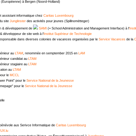
e (Européenne) à Bergen (Noord-Holland)
t assistant informatique chez
Caritas Luxembourg
u site
Junglinster
des activités pour jeunes (Spillnomëtteger)
n & développement de
SAMI
(= School Administration and Management Interface) à l'
Inst
 développeur de site web à l'
Institut Supérieur de Technologie
responsable dans diverses colonies de vacances organisées par le
Service Vacances
de la
C
génieur au
LTAM
, renommée en semptember 2015 en
LAM
génieur candidat au
LTAM
énieur stagiaire au
LTAM
ation au
LTAM
pour le
MCCL
wer Point" pour le
Service National de la Jeunesse
omepage" pour le
Service National de la Jeunesse
lle
 bénévole aus Serivce Informatique de
Caritas Luxembourg
UX.lu
commission consultative "Natur- an Ëmweltkommissioun" à
Junglinster