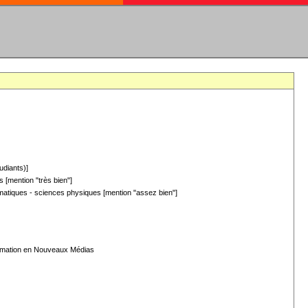
udiants)]
 [mention "très bien"]
hématiques - sciences physiques [mention "assez bien"]
formation en Nouveaux Médias