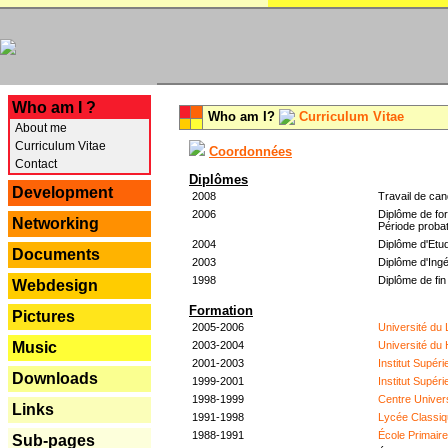
---
Who am I ?
Who am I?
Curriculum Vitae
About me
Curriculum Vitae
Coordonnées
Contact
Diplômes
Development
2008
Travail de can
2006
Diplôme de for
Networking
Période probat
2004
Diplôme d'Etud
Documents
2003
Diplôme d'Ingé
1998
Diplôme de fin
Webdesign
Formation
Pictures
2005-2006
Université du
2003-2004
Université du
Music
2001-2003
Institut Supér
Downloads
1999-2001
Institut Supér
1998-1999
Centre Univer
Links
1991-1998
Lycée Classiq
1988-1991
École Primair
Sub-pages