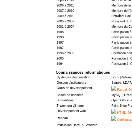
2006 à 2011
Membre de la 
2007 à 2010
Membre de l'
2009 à 2010
Entraîneur de 
2005 à 2007
Président du
M
2001 à 2004
Membre du Con
1998
Participation à 
1998
Participation 
1997
Participation à 
1997
Participation 
1996 à 2002
Formation con
2005
Formation 2. 
1994
Formation 1. 
Connaissances informatiques
Systèmes d'exploitation
Linux [Debian
Gestion d'utilisateurs
Samba, LDAP, 
Outils de développement
Pascal, De
Bases de données
MySQL, Oracl
Bureautique
Open Office, M
Traitement d'image
Paint Shop Pr
Développement web
HTML, DHT
Réseau
Configurat
Installation Hard- & Software