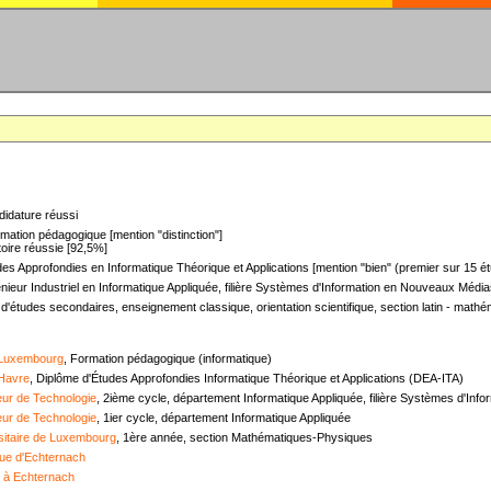
didature réussi
mation pédagogique [mention "distinction"]
oire réussie [92,5%]
es Approfondies en Informatique Théorique et Applications [mention "bien" (premier sur 15 ét
nieur Industriel en Informatique Appliquée, filière Systèmes d'Information en Nouveaux Médias
 d'études secondaires, enseignement classique, orientation scientifique, section latin - mat
 Luxembourg
, Formation pédagogique (informatique)
 Havre
, Diplôme d'Études Approfondies Informatique Théorique et Applications (DEA-ITA)
ieur de Technologie
, 2ième cycle, département Informatique Appliquée, filière Systèmes d'In
ieur de Technologie
, 1ier cycle, département Informatique Appliquée
sitaire de Luxembourg
, 1ère année, section Mathématiques-Physiques
ue d'Echternach
e à Echternach