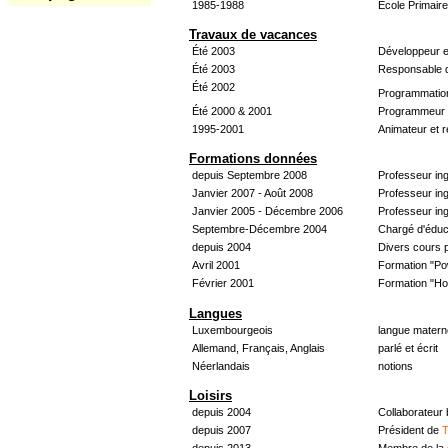
1985-1988
École Primair
Travaux de vacances
Été 2003
Développeur e
Été 2003
Responsable d
Été 2002
Programmatio
Été 2000 & 2001
Programmeur &
1995-2001
Animateur et 
Formations données
depuis Septembre 2008
Professeur in
Janvier 2007 - Août 2008
Professeur in
Janvier 2005 - Décembre 2006
Professeur ing
Septembre-Décembre 2004
Chargé d'éduc
depuis 2004
Divers cours 
Avril 2001
Formation "Po
Février 2001
Formation "H
Langues
Luxembourgeois
langue materne
Allemand, Français, Anglais
parlé et écrit
Néerlandais
notions
Loisirs
depuis 2004
Collaborateur
depuis 2007
Président de
T
depuis 2013
Membre de la 