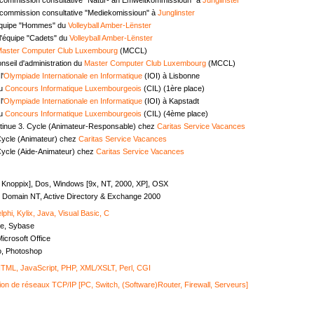
commission consultative "Mediekomissioun" à
Junglinster
équipe "Hommes" du
Volleyball Amber-Lënster
l'équipe "Cadets" du
Volleyball Amber-Lënster
aster Computer Club Luxembourg
(MCCL)
seil d'administration du
Master Computer Club Luxembourg
(MCCL)
l'
Olympiade Internationale en Informatique
(IOI) à Lisbonne
au
Concours Informatique Luxembourgeois
(CIL) (1ère place)
l'
Olympiade Internationale en Informatique
(IOI) à Kapstadt
au
Concours Informatique Luxembourgeois
(CIL) (4ème place)
tinue 3. Cycle (Animateur-Responsable) chez
Caritas Service Vacances
Cycle (Animateur) chez
Caritas Service Vacances
Cycle (Aide-Animateur) chez
Caritas Service Vacances
, Knoppix], Dos, Windows [9x, NT, 2000, XP], OSX
Domain NT, Active Directory & Exchange 2000
lphi, Kylix, Java, Visual Basic, C
e, Sybase
icrosoft Office
o, Photoshop
ML, JavaScript, PHP, XML/XSLT, Perl, CGI
ion de réseaux TCP/IP [PC, Switch, (Software)Router, Firewall, Serveurs]