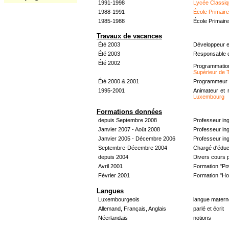
1991-1998
Lycée Classiq
1988-1991
École Primair
1985-1988
École Primair
Travaux de vacances
Été 2003
Développeur e
Été 2003
Responsable d
Été 2002
Programmati
Supérieur de 
Été 2000 & 2001
Programmeur &
1995-2001
Animateur et 
Luxembourg
Formations données
depuis Septembre 2008
Professeur in
Janvier 2007 - Août 2008
Professeur in
Janvier 2005 - Décembre 2006
Professeur ing
Septembre-Décembre 2004
Chargé d'éduc
depuis 2004
Divers cours 
Avril 2001
Formation "Po
Février 2001
Formation "H
Langues
Luxembourgeois
langue materne
Allemand, Français, Anglais
parlé et écrit
Néerlandais
notions