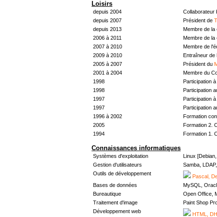
Loisirs
depuis 2004
Collaborateur
depuis 2007
Président de
T
depuis 2013
Membre de la 
2006 à 2011
Membre de la 
2007 à 2010
Membre de l'
2009 à 2010
Entraîneur de 
2005 à 2007
Président du
M
2001 à 2004
Membre du Con
1998
Participation à 
1998
Participation 
1997
Participation à 
1997
Participation 
1996 à 2002
Formation con
2005
Formation 2. 
1994
Formation 1. 
Connaissances informatiques
Systèmes d'exploitation
Linux [Debian
Gestion d'utilisateurs
Samba, LDAP, 
Outils de développement
Pascal, De
Bases de données
MySQL, Oracl
Bureautique
Open Office, M
Traitement d'image
Paint Shop Pr
Développement web
HTML, DHT