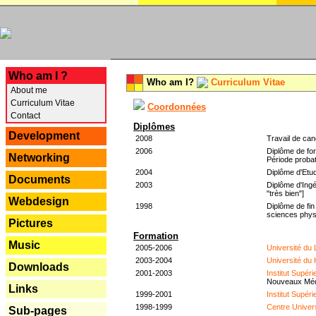
---
Who am I ?
Who am I?
Curriculum Vitae
About me
Curriculum Vitae
Coordonnées
Contact
Diplômes
Development
2008
Travail de can
2006
Diplôme de for
Networking
Période probat
2004
Diplôme d'Etud
Documents
2003
Diplôme d'Ingé
"très bien"]
Webdesign
1998
Diplôme de fin
sciences phys
Pictures
Formation
Music
2005-2006
Université du
2003-2004
Université du
Downloads
2001-2003
Institut Supér
Nouveaux Mé
Links
1999-2001
Institut Supér
1998-1999
Centre Univer
Sub-pages