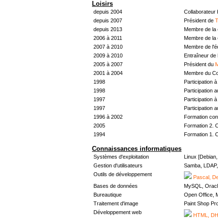
Loisirs
depuis 2004
Collaborateur
depuis 2007
Président de
T
depuis 2013
Membre de la 
2006 à 2011
Membre de la 
2007 à 2010
Membre de l'
2009 à 2010
Entraîneur de 
2005 à 2007
Président du
M
2001 à 2004
Membre du Con
1998
Participation à 
1998
Participation 
1997
Participation à 
1997
Participation 
1996 à 2002
Formation con
2005
Formation 2. 
1994
Formation 1. 
Connaissances informatiques
Systèmes d'exploitation
Linux [Debian
Gestion d'utilisateurs
Samba, LDAP, 
Outils de développement
Pascal, De
Bases de données
MySQL, Oracl
Bureautique
Open Office, M
Traitement d'image
Paint Shop Pr
Développement web
HTML, DHT