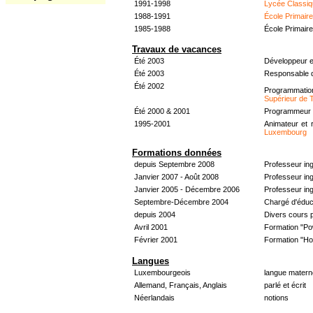
1991-1998
Lycée Classiq
1988-1991
École Primair
1985-1988
École Primair
Travaux de vacances
Été 2003
Développeur e
Été 2003
Responsable d
Été 2002
Programmati
Supérieur de 
Été 2000 & 2001
Programmeur &
1995-2001
Animateur et 
Luxembourg
Formations données
depuis Septembre 2008
Professeur in
Janvier 2007 - Août 2008
Professeur in
Janvier 2005 - Décembre 2006
Professeur ing
Septembre-Décembre 2004
Chargé d'éduc
depuis 2004
Divers cours 
Avril 2001
Formation "Po
Février 2001
Formation "H
Langues
Luxembourgeois
langue materne
Allemand, Français, Anglais
parlé et écrit
Néerlandais
notions