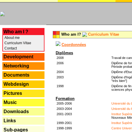
---
Who am I ?
Who am I?
Curriculum Vitae
About me
Curriculum Vitae
Coordonnées
Contact
Diplômes
Development
2008
Travail de can
2006
Diplôme de for
Networking
Période probat
2004
Diplôme d'Etud
Documents
2003
Diplôme d'Ingé
"très bien"]
Webdesign
1998
Diplôme de fin
sciences phys
Pictures
Formation
Music
2005-2006
Université du
2003-2004
Université du
Downloads
2001-2003
Institut Supér
Nouveaux Mé
Links
1999-2001
Institut Supér
1998-1999
Centre Univer
Sub-pages