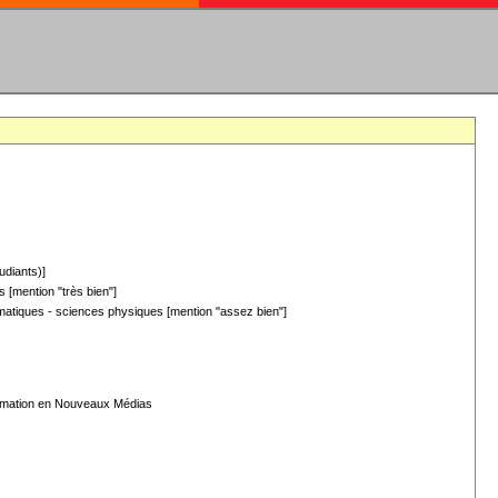
udiants)]
 [mention "très bien"]
hématiques - sciences physiques [mention "assez bien"]
formation en Nouveaux Médias