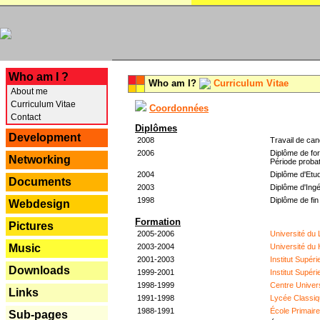
---
Who am I ?
Who am I?
Curriculum Vitae
About me
Curriculum Vitae
Coordonnées
Contact
Diplômes
Development
2008
Travail de can
2006
Diplôme de for
Networking
Période probat
2004
Diplôme d'Etud
Documents
2003
Diplôme d'Ingé
1998
Diplôme de fin
Webdesign
Formation
Pictures
2005-2006
Université du
2003-2004
Université du
Music
2001-2003
Institut Supér
Downloads
1999-2001
Institut Supér
1998-1999
Centre Univer
Links
1991-1998
Lycée Classiq
1988-1991
École Primair
Sub-pages