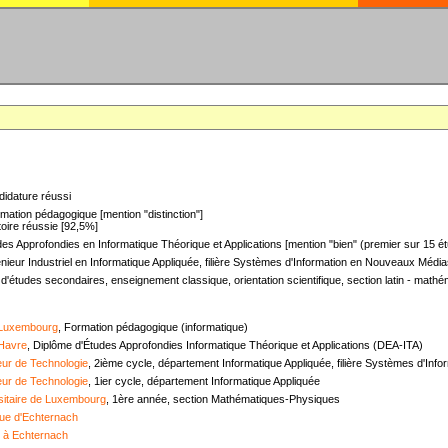
didature réussi
mation pédagogique [mention "distinction"]
oire réussie [92,5%]
es Approfondies en Informatique Théorique et Applications [mention "bien" (premier sur 15 ét
nieur Industriel en Informatique Appliquée, filière Systèmes d'Information en Nouveaux Médias
 d'études secondaires, enseignement classique, orientation scientifique, section latin - mat
 Luxembourg
, Formation pédagogique (informatique)
 Havre
, Diplôme d'Études Approfondies Informatique Théorique et Applications (DEA-ITA)
ieur de Technologie
, 2ième cycle, département Informatique Appliquée, filière Systèmes d'In
ieur de Technologie
, 1ier cycle, département Informatique Appliquée
sitaire de Luxembourg
, 1ère année, section Mathématiques-Physiques
ue d'Echternach
e à Echternach