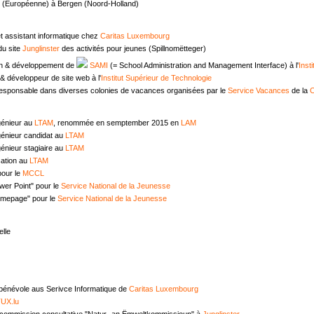
e (Européenne) à Bergen (Noord-Holland)
t assistant informatique chez
Caritas Luxembourg
u site
Junglinster
des activités pour jeunes (Spillnomëtteger)
n & développement de
SAMI
(= School Administration and Management Interface) à l'
Inst
 développeur de site web à l'
Institut Supérieur de Technologie
responsable dans diverses colonies de vacances organisées par le
Service Vacances
de la
C
génieur au
LTAM
, renommée en semptember 2015 en
LAM
génieur candidat au
LTAM
énieur stagiaire au
LTAM
ation au
LTAM
pour le
MCCL
wer Point" pour le
Service National de la Jeunesse
omepage" pour le
Service National de la Jeunesse
lle
 bénévole aus Serivce Informatique de
Caritas Luxembourg
UX.lu
commission consultative "Natur- an Ëmweltkommissioun" à
Junglinster