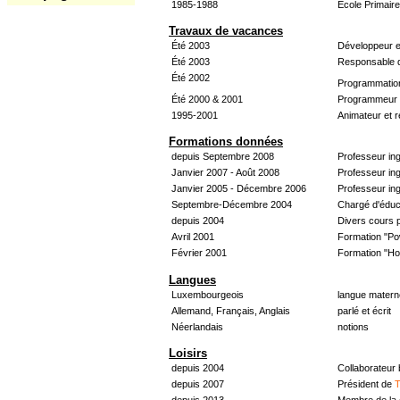
1985-1988
École Primair
Travaux de vacances
Été 2003
Développeur e
Été 2003
Responsable d
Été 2002
Programmatio
Été 2000 & 2001
Programmeur &
1995-2001
Animateur et 
Formations données
depuis Septembre 2008
Professeur in
Janvier 2007 - Août 2008
Professeur in
Janvier 2005 - Décembre 2006
Professeur ing
Septembre-Décembre 2004
Chargé d'éduc
depuis 2004
Divers cours 
Avril 2001
Formation "Po
Février 2001
Formation "H
Langues
Luxembourgeois
langue materne
Allemand, Français, Anglais
parlé et écrit
Néerlandais
notions
Loisirs
depuis 2004
Collaborateur
depuis 2007
Président de
T
depuis 2013
Membre de la 