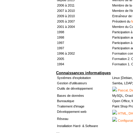
2006 à 2011
Membre de la 
2007 à 2010
Membre de l'
2009 à 2010
Entraîneur de 
2005 à 2007
Président du
M
2001 à 2004
Membre du Con
1998
Participation à 
1998
Participation 
1997
Participation à 
1997
Participation 
1996 à 2002
Formation con
2005
Formation 2. 
1994
Formation 1. 
Connaissances informatiques
Systèmes d'exploitation
Linux [Debian
Gestion d'utilisateurs
Samba, LDAP, 
Outils de développement
Pascal, De
Bases de données
MySQL, Oracl
Bureautique
Open Office, M
Traitement d'image
Paint Shop Pr
Développement web
HTML, DHT
Réseau
Configurat
Installation Hard- & Software