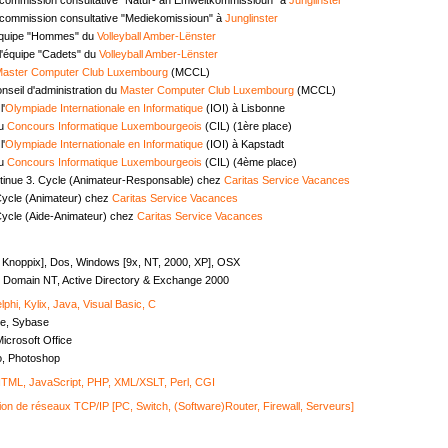
commission consultative "Mediekomissioun" à
Junglinster
équipe "Hommes" du
Volleyball Amber-Lënster
l'équipe "Cadets" du
Volleyball Amber-Lënster
aster Computer Club Luxembourg
(MCCL)
seil d'administration du
Master Computer Club Luxembourg
(MCCL)
l'
Olympiade Internationale en Informatique
(IOI) à Lisbonne
au
Concours Informatique Luxembourgeois
(CIL) (1ère place)
l'
Olympiade Internationale en Informatique
(IOI) à Kapstadt
au
Concours Informatique Luxembourgeois
(CIL) (4ème place)
tinue 3. Cycle (Animateur-Responsable) chez
Caritas Service Vacances
Cycle (Animateur) chez
Caritas Service Vacances
Cycle (Aide-Animateur) chez
Caritas Service Vacances
, Knoppix], Dos, Windows [9x, NT, 2000, XP], OSX
Domain NT, Active Directory & Exchange 2000
lphi, Kylix, Java, Visual Basic, C
e, Sybase
icrosoft Office
o, Photoshop
ML, JavaScript, PHP, XML/XSLT, Perl, CGI
ion de réseaux TCP/IP [PC, Switch, (Software)Router, Firewall, Serveurs]