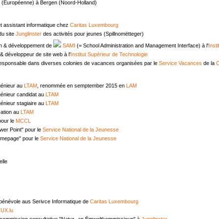
e (Européenne) à Bergen (Noord-Holland)
t assistant informatique chez
Caritas Luxembourg
u site
Junglinster
des activités pour jeunes (Spillnomëtteger)
n & développement de
SAMI
(= School Administration and Management Interface) à l'
Inst
 développeur de site web à l'
Institut Supérieur de Technologie
responsable dans diverses colonies de vacances organisées par le
Service Vacances
de la
C
génieur au
LTAM
, renommée en semptember 2015 en
LAM
génieur candidat au
LTAM
énieur stagiaire au
LTAM
ation au
LTAM
pour le
MCCL
wer Point" pour le
Service National de la Jeunesse
omepage" pour le
Service National de la Jeunesse
lle
 bénévole aus Serivce Informatique de
Caritas Luxembourg
UX.lu
commission consultative "Natur- an Ëmweltkommissioun" à
Junglinster