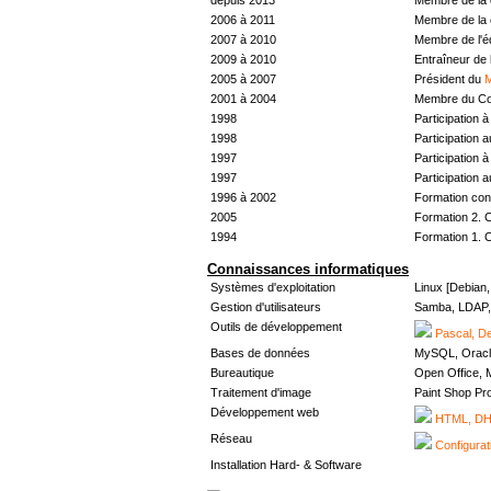
2006 à 2011
Membre de la 
2007 à 2010
Membre de l'
2009 à 2010
Entraîneur de 
2005 à 2007
Président du
M
2001 à 2004
Membre du Con
1998
Participation à 
1998
Participation 
1997
Participation à 
1997
Participation 
1996 à 2002
Formation con
2005
Formation 2. 
1994
Formation 1. 
Connaissances informatiques
Systèmes d'exploitation
Linux [Debian
Gestion d'utilisateurs
Samba, LDAP, 
Outils de développement
Pascal, De
Bases de données
MySQL, Oracl
Bureautique
Open Office, M
Traitement d'image
Paint Shop Pr
Développement web
HTML, DHT
Réseau
Configurat
Installation Hard- & Software