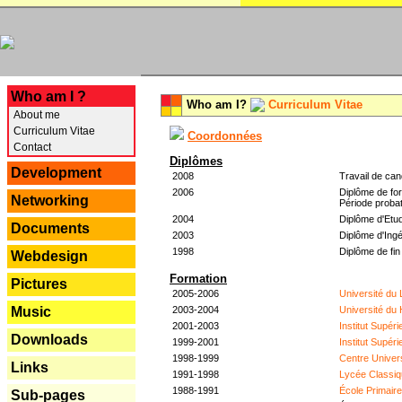
---
Who am I ?
Who am I?
Curriculum Vitae
About me
Curriculum Vitae
Coordonnées
Contact
Diplômes
Development
2008
Travail de can
2006
Diplôme de for
Networking
Période probat
2004
Diplôme d'Etud
Documents
2003
Diplôme d'Ingé
1998
Diplôme de fin
Webdesign
Formation
Pictures
2005-2006
Université du
2003-2004
Université du
Music
2001-2003
Institut Supér
Downloads
1999-2001
Institut Supér
1998-1999
Centre Univer
Links
1991-1998
Lycée Classiq
1988-1991
École Primair
Sub-pages