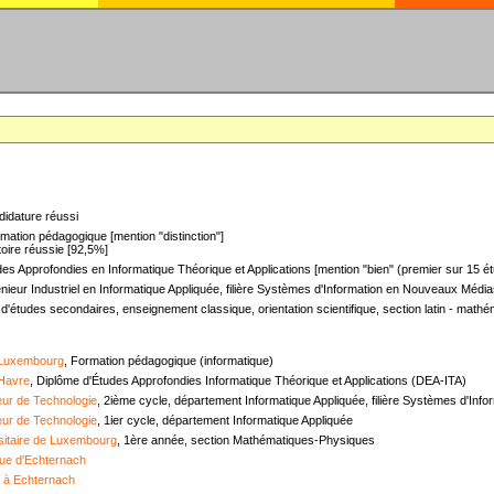
didature réussi
mation pédagogique [mention "distinction"]
oire réussie [92,5%]
es Approfondies en Informatique Théorique et Applications [mention "bien" (premier sur 15 ét
nieur Industriel en Informatique Appliquée, filière Systèmes d'Information en Nouveaux Médias
 d'études secondaires, enseignement classique, orientation scientifique, section latin - mat
 Luxembourg
, Formation pédagogique (informatique)
 Havre
, Diplôme d'Études Approfondies Informatique Théorique et Applications (DEA-ITA)
ieur de Technologie
, 2ième cycle, département Informatique Appliquée, filière Systèmes d'In
ieur de Technologie
, 1ier cycle, département Informatique Appliquée
sitaire de Luxembourg
, 1ère année, section Mathématiques-Physiques
ue d'Echternach
e à Echternach