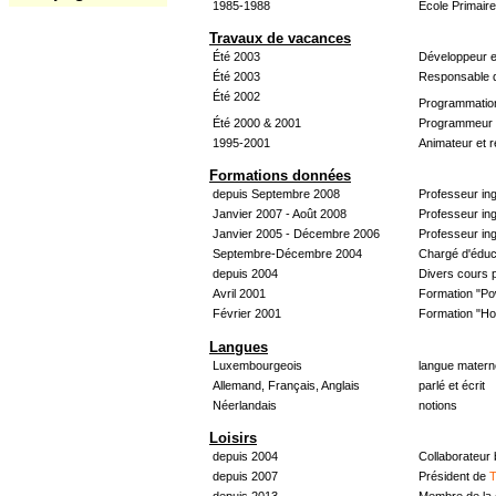
1985-1988
École Primair
Travaux de vacances
Été 2003
Développeur e
Été 2003
Responsable d
Été 2002
Programmatio
Été 2000 & 2001
Programmeur &
1995-2001
Animateur et 
Formations données
depuis Septembre 2008
Professeur in
Janvier 2007 - Août 2008
Professeur in
Janvier 2005 - Décembre 2006
Professeur ing
Septembre-Décembre 2004
Chargé d'éduc
depuis 2004
Divers cours 
Avril 2001
Formation "Po
Février 2001
Formation "H
Langues
Luxembourgeois
langue materne
Allemand, Français, Anglais
parlé et écrit
Néerlandais
notions
Loisirs
depuis 2004
Collaborateur
depuis 2007
Président de
T
depuis 2013
Membre de la 