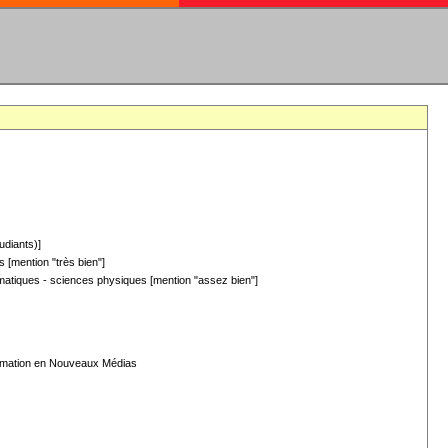
udiants)]
 [mention "très bien"]
hématiques - sciences physiques [mention "assez bien"]
formation en Nouveaux Médias