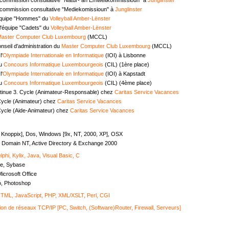
commission consultative "Mediekomissioun" à
Junglinster
équipe "Hommes" du
Volleyball Amber-Lënster
l'équipe "Cadets" du
Volleyball Amber-Lënster
aster Computer Club Luxembourg
(MCCL)
seil d'administration du
Master Computer Club Luxembourg
(MCCL)
l'
Olympiade Internationale en Informatique
(IOI) à Lisbonne
au
Concours Informatique Luxembourgeois
(CIL) (1ère place)
l'
Olympiade Internationale en Informatique
(IOI) à Kapstadt
au
Concours Informatique Luxembourgeois
(CIL) (4ème place)
tinue 3. Cycle (Animateur-Responsable) chez
Caritas Service Vacances
Cycle (Animateur) chez
Caritas Service Vacances
Cycle (Aide-Animateur) chez
Caritas Service Vacances
, Knoppix], Dos, Windows [9x, NT, 2000, XP], OSX
Domain NT, Active Directory & Exchange 2000
lphi, Kylix, Java, Visual Basic, C
e, Sybase
icrosoft Office
o, Photoshop
ML, JavaScript, PHP, XML/XSLT, Perl, CGI
ion de réseaux TCP/IP [PC, Switch, (Software)Router, Firewall, Serveurs]