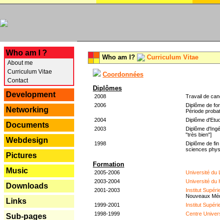
---
Who am I ?
Who am I?
Curriculum Vitae
About me
Curriculum Vitae
Coordonnées
Contact
Diplômes
Development
2008
Travail de can
2006
Diplôme de for
Networking
Période probat
2004
Diplôme d'Etud
Documents
2003
Diplôme d'Ingé
"très bien"]
Webdesign
1998
Diplôme de fin
sciences phys
Pictures
Formation
Music
2005-2006
Université du
2003-2004
Université du
Downloads
2001-2003
Institut Supér
Nouveaux Mé
Links
1999-2001
Institut Supér
1998-1999
Centre Univer
Sub-pages