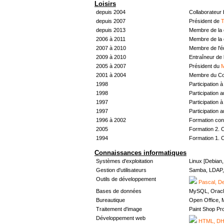
Loisirs
depuis 2004
Collaborateur
depuis 2007
Président de
T
depuis 2013
Membre de la 
2006 à 2011
Membre de la 
2007 à 2010
Membre de l'
2009 à 2010
Entraîneur de 
2005 à 2007
Président du
M
2001 à 2004
Membre du Con
1998
Participation à 
1998
Participation 
1997
Participation à 
1997
Participation 
1996 à 2002
Formation con
2005
Formation 2. 
1994
Formation 1. 
Connaissances informatiques
Systèmes d'exploitation
Linux [Debian
Gestion d'utilisateurs
Samba, LDAP, 
Outils de développement
Pascal, De
Bases de données
MySQL, Oracl
Bureautique
Open Office, M
Traitement d'image
Paint Shop Pr
Développement web
HTML, DHT