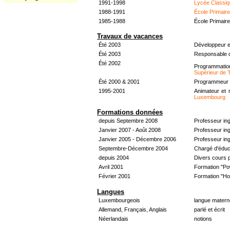
1991-1998
Lycée Classiq
1988-1991
École Primair
1985-1988
École Primair
Travaux de vacances
Été 2003
Développeur e
Été 2003
Responsable d
Été 2002
Programmati
Supérieur de 
Été 2000 & 2001
Programmeur &
1995-2001
Animateur et 
Luxembourg
Formations données
depuis Septembre 2008
Professeur in
Janvier 2007 - Août 2008
Professeur in
Janvier 2005 - Décembre 2006
Professeur ing
Septembre-Décembre 2004
Chargé d'éduc
depuis 2004
Divers cours 
Avril 2001
Formation "Po
Février 2001
Formation "H
Langues
Luxembourgeois
langue materne
Allemand, Français, Anglais
parlé et écrit
Néerlandais
notions