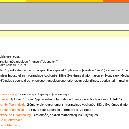
didature réussi
mation pédagogique [mention "distinction"]
oire réussie [92,5%]
es Approfondies en Informatique Théorique et Applications [mention "bien" (premier sur 15 ét
nieur Industriel en Informatique Appliquée, filière Systèmes d'Information en Nouveaux Médias
 d'études secondaires, enseignement classique, orientation scientifique, section latin - mat
 Luxembourg
, Formation pédagogique (informatique)
 Havre
, Diplôme d'Études Approfondies Informatique Théorique et Applications (DEA-ITA)
ieur de Technologie
, 2ième cycle, département Informatique Appliquée, filière Systèmes d'In
ieur de Technologie
, 1ier cycle, département Informatique Appliquée
sitaire de Luxembourg
, 1ère année, section Mathématiques-Physiques
ue d'Echternach
e à Echternach