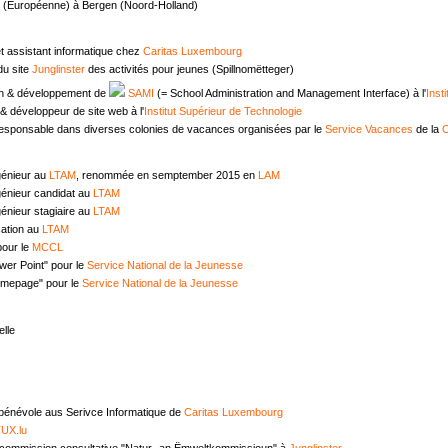
e (Européenne) à Bergen (Noord-Holland)
t assistant informatique chez
Caritas Luxembourg
u site
Junglinster
des activités pour jeunes (Spillnomëtteger)
n & développement de
SAMI
(= School Administration and Management Interface) à l'
Inst
 développeur de site web à l'
Institut Supérieur de Technologie
responsable dans diverses colonies de vacances organisées par le
Service Vacances
de la
C
génieur au
LTAM
, renommée en semptember 2015 en
LAM
génieur candidat au
LTAM
énieur stagiaire au
LTAM
ation au
LTAM
pour le
MCCL
wer Point" pour le
Service National de la Jeunesse
omepage" pour le
Service National de la Jeunesse
lle
 bénévole aus Serivce Informatique de
Caritas Luxembourg
UX.lu
commission consultative "Natur- an Ëmweltkommissioun" à
Junglinster