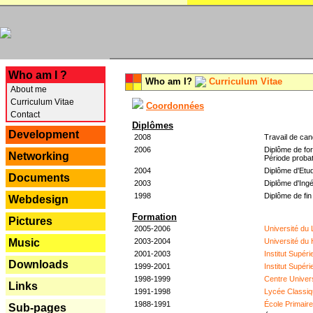
---
Who am I ?
Who am I?
Curriculum Vitae
About me
Curriculum Vitae
Coordonnées
Contact
Diplômes
Development
2008
Travail de can
2006
Diplôme de for
Networking
Période probat
2004
Diplôme d'Etud
Documents
2003
Diplôme d'Ingé
1998
Diplôme de fin
Webdesign
Formation
Pictures
2005-2006
Université du
2003-2004
Université du
Music
2001-2003
Institut Supér
Downloads
1999-2001
Institut Supér
1998-1999
Centre Univer
Links
1991-1998
Lycée Classiq
1988-1991
École Primair
Sub-pages