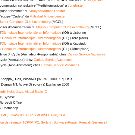
commission consultative "Mediekomissioun" à
Junglinster
équipe "Hommes" du
Volleyball Amber-Lënster
l'équipe "Cadets" du
Volleyball Amber-Lënster
aster Computer Club Luxembourg
(MCCL)
seil d'administration du
Master Computer Club Luxembourg
(MCCL)
l'
Olympiade Internationale en Informatique
(IOI) à Lisbonne
au
Concours Informatique Luxembourgeois
(CIL) (1ère place)
l'
Olympiade Internationale en Informatique
(IOI) à Kapstadt
au
Concours Informatique Luxembourgeois
(CIL) (4ème place)
tinue 3. Cycle (Animateur-Responsable) chez
Caritas Service Vacances
Cycle (Animateur) chez
Caritas Service Vacances
Cycle (Aide-Animateur) chez
Caritas Service Vacances
, Knoppix], Dos, Windows [9x, NT, 2000, XP], OSX
Domain NT, Active Directory & Exchange 2000
lphi, Kylix, Java, Visual Basic, C
e, Sybase
icrosoft Office
o, Photoshop
ML, JavaScript, PHP, XML/XSLT, Perl, CGI
ion de réseaux TCP/IP [PC, Switch, (Software)Router, Firewall, Serveurs]