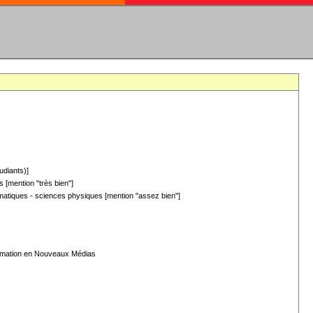
udiants)]
 [mention "très bien"]
hématiques - sciences physiques [mention "assez bien"]
formation en Nouveaux Médias