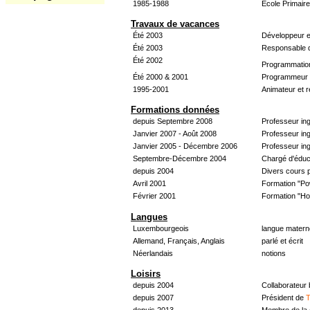
1985-1988
École Primair
Travaux de vacances
Été 2003
Développeur e
Été 2003
Responsable d
Été 2002
Programmatio
Été 2000 & 2001
Programmeur &
1995-2001
Animateur et 
Formations données
depuis Septembre 2008
Professeur in
Janvier 2007 - Août 2008
Professeur in
Janvier 2005 - Décembre 2006
Professeur ing
Septembre-Décembre 2004
Chargé d'éduc
depuis 2004
Divers cours 
Avril 2001
Formation "Po
Février 2001
Formation "H
Langues
Luxembourgeois
langue materne
Allemand, Français, Anglais
parlé et écrit
Néerlandais
notions
Loisirs
depuis 2004
Collaborateur
depuis 2007
Président de
T
depuis 2013
Membre de la 