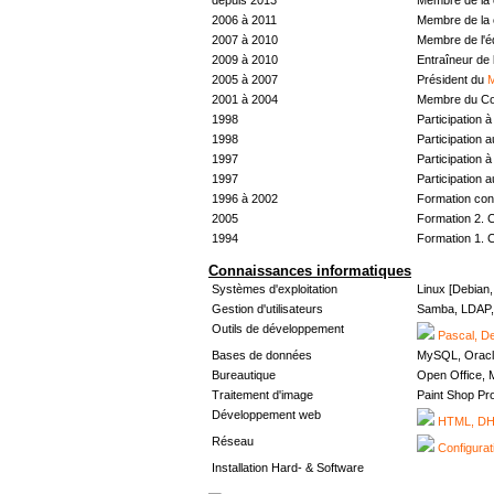
2006 à 2011
Membre de la 
2007 à 2010
Membre de l'
2009 à 2010
Entraîneur de 
2005 à 2007
Président du
M
2001 à 2004
Membre du Con
1998
Participation à 
1998
Participation 
1997
Participation à 
1997
Participation 
1996 à 2002
Formation con
2005
Formation 2. 
1994
Formation 1. 
Connaissances informatiques
Systèmes d'exploitation
Linux [Debian
Gestion d'utilisateurs
Samba, LDAP, 
Outils de développement
Pascal, De
Bases de données
MySQL, Oracl
Bureautique
Open Office, M
Traitement d'image
Paint Shop Pr
Développement web
HTML, DHT
Réseau
Configurat
Installation Hard- & Software