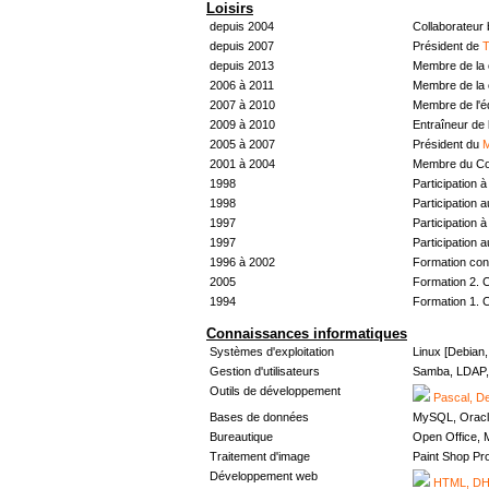
Loisirs
depuis 2004
Collaborateur
depuis 2007
Président de
T
depuis 2013
Membre de la 
2006 à 2011
Membre de la 
2007 à 2010
Membre de l'
2009 à 2010
Entraîneur de 
2005 à 2007
Président du
M
2001 à 2004
Membre du Con
1998
Participation à 
1998
Participation 
1997
Participation à 
1997
Participation 
1996 à 2002
Formation con
2005
Formation 2. 
1994
Formation 1. 
Connaissances informatiques
Systèmes d'exploitation
Linux [Debian
Gestion d'utilisateurs
Samba, LDAP, 
Outils de développement
Pascal, De
Bases de données
MySQL, Oracl
Bureautique
Open Office, M
Traitement d'image
Paint Shop Pr
Développement web
HTML, DHT