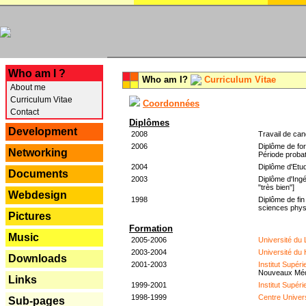
---
Who am I ?
Who am I?
Curriculum Vitae
About me
Curriculum Vitae
Coordonnées
Contact
Diplômes
Development
2008
Travail de can
2006
Diplôme de for
Networking
Période probat
2004
Diplôme d'Etud
Documents
2003
Diplôme d'Ingé
"très bien"]
Webdesign
1998
Diplôme de fin
sciences phys
Pictures
Formation
Music
2005-2006
Université du
2003-2004
Université du
Downloads
2001-2003
Institut Supér
Nouveaux Mé
Links
1999-2001
Institut Supér
1998-1999
Centre Univer
Sub-pages