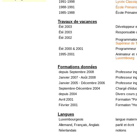
1991-1998
Lycée Classiq
1988-1991
École Primair
1985-1988
École Primair
Travaux de vacances
Été 2003
Développeur e
Été 2003
Responsable d
Été 2002
Programmati
Supérieur de 
Été 2000 & 2001
Programmeur &
1995-2001
Animateur et 
Luxembourg
Formations données
depuis Septembre 2008
Professeur in
Janvier 2007 - Août 2008
Professeur in
Janvier 2005 - Décembre 2006
Professeur ing
Septembre-Décembre 2004
Chargé d'éduc
depuis 2004
Divers cours 
Avril 2001
Formation "Po
Février 2001
Formation "H
Langues
Luxembourgeois
langue materne
Allemand, Français, Anglais
parlé et écrit
Néerlandais
notions