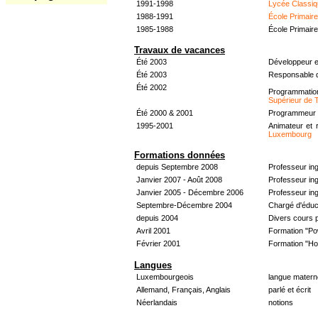
1991-1998
Lycée Classiq
1988-1991
École Primair
1985-1988
École Primair
Travaux de vacances
Été 2003
Développeur e
Été 2003
Responsable d
Été 2002
Programmati
Supérieur de 
Été 2000 & 2001
Programmeur &
1995-2001
Animateur et 
Luxembourg
Formations données
depuis Septembre 2008
Professeur in
Janvier 2007 - Août 2008
Professeur in
Janvier 2005 - Décembre 2006
Professeur ing
Septembre-Décembre 2004
Chargé d'éduc
depuis 2004
Divers cours 
Avril 2001
Formation "Po
Février 2001
Formation "H
Langues
Luxembourgeois
langue materne
Allemand, Français, Anglais
parlé et écrit
Néerlandais
notions