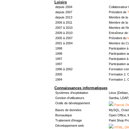
Loisirs
depuis 2004
Collaborateur
depuis 2007
Président de
T
depuis 2013
Membre de la 
2006 à 2011
Membre de la 
2007 à 2010
Membre de l'
2009 à 2010
Entraîneur de 
2005 à 2007
Président du
M
2001 à 2004
Membre du Con
1998
Participation à 
1998
Participation 
1997
Participation à 
1997
Participation 
1996 à 2002
Formation con
2005
Formation 2. 
1994
Formation 1. 
Connaissances informatiques
Systèmes d'exploitation
Linux [Debian
Gestion d'utilisateurs
Samba, LDAP, 
Outils de développement
Pascal, De
Bases de données
MySQL, Oracl
Bureautique
Open Office, M
Traitement d'image
Paint Shop Pr
Développement web
HTML, DHT