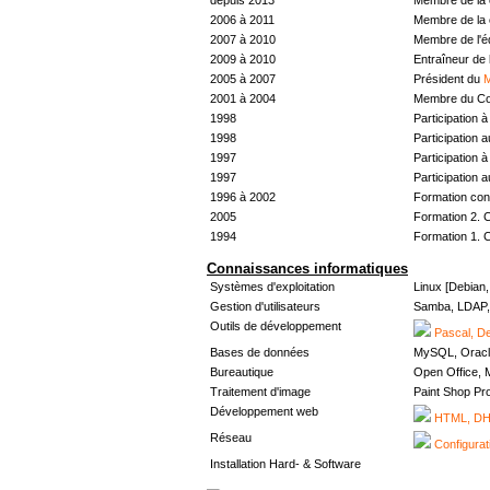
2006 à 2011
Membre de la 
2007 à 2010
Membre de l'
2009 à 2010
Entraîneur de 
2005 à 2007
Président du
M
2001 à 2004
Membre du Con
1998
Participation à 
1998
Participation 
1997
Participation à 
1997
Participation 
1996 à 2002
Formation con
2005
Formation 2. 
1994
Formation 1. 
Connaissances informatiques
Systèmes d'exploitation
Linux [Debian
Gestion d'utilisateurs
Samba, LDAP, 
Outils de développement
Pascal, De
Bases de données
MySQL, Oracl
Bureautique
Open Office, M
Traitement d'image
Paint Shop Pr
Développement web
HTML, DHT
Réseau
Configurat
Installation Hard- & Software