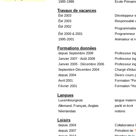
1985-1988
École Primair
Travaux de vacances
Été 2003
Développeur e
Été 2003
Responsable d
Été 2002
Programmatio
Été 2000 & 2001
Programmeur &
1995-2001
Animateur et 
Formations données
depuis Septembre 2008
Professeur in
Janvier 2007 - Août 2008
Professeur in
Janvier 2005 - Décembre 2006
Professeur ing
Septembre-Décembre 2004
Chargé d'éduc
depuis 2004
Divers cours 
Avril 2001
Formation "Po
Février 2001
Formation "H
Langues
Luxembourgeois
langue materne
Allemand, Français, Anglais
parlé et écrit
Néerlandais
notions
Loisirs
depuis 2004
Collaborateur
depuis 2007
Président de
T
depuis 2013
Membre de la 