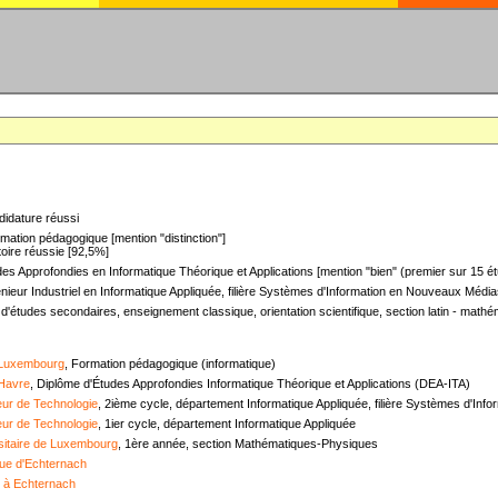
didature réussi
mation pédagogique [mention "distinction"]
oire réussie [92,5%]
es Approfondies en Informatique Théorique et Applications [mention "bien" (premier sur 15 ét
nieur Industriel en Informatique Appliquée, filière Systèmes d'Information en Nouveaux Médias
 d'études secondaires, enseignement classique, orientation scientifique, section latin - mat
 Luxembourg
, Formation pédagogique (informatique)
 Havre
, Diplôme d'Études Approfondies Informatique Théorique et Applications (DEA-ITA)
ieur de Technologie
, 2ième cycle, département Informatique Appliquée, filière Systèmes d'In
ieur de Technologie
, 1ier cycle, département Informatique Appliquée
sitaire de Luxembourg
, 1ère année, section Mathématiques-Physiques
ue d'Echternach
e à Echternach