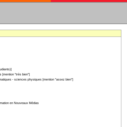
udiants)]
 [mention "très bien"]
hématiques - sciences physiques [mention "assez bien"]
formation en Nouveaux Médias