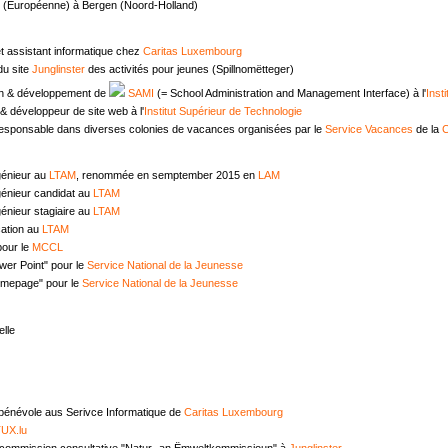
e (Européenne) à Bergen (Noord-Holland)
t assistant informatique chez
Caritas Luxembourg
u site
Junglinster
des activités pour jeunes (Spillnomëtteger)
n & développement de
SAMI
(= School Administration and Management Interface) à l'
Inst
 développeur de site web à l'
Institut Supérieur de Technologie
responsable dans diverses colonies de vacances organisées par le
Service Vacances
de la
C
génieur au
LTAM
, renommée en semptember 2015 en
LAM
génieur candidat au
LTAM
énieur stagiaire au
LTAM
ation au
LTAM
pour le
MCCL
wer Point" pour le
Service National de la Jeunesse
omepage" pour le
Service National de la Jeunesse
lle
 bénévole aus Serivce Informatique de
Caritas Luxembourg
UX.lu
commission consultative "Natur- an Ëmweltkommissioun" à
Junglinster