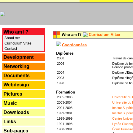
---
Who am I ?
Who am I?
Curriculum Vitae
About me
Curriculum Vitae
Coordonnées
Contact
Diplômes
Development
2008
Travail de can
2006
Diplôme de for
Networking
Période probat
2004
Diplôme d'Etud
Documents
2003
Diplôme d'Ingé
1998
Diplôme de fin
Webdesign
Formation
Pictures
2005-2006
Université du
2003-2004
Université du
Music
2001-2003
Institut Supér
Downloads
1999-2001
Institut Supér
1998-1999
Centre Univer
Links
1991-1998
Lycée Classiq
1988-1991
École Primair
Sub-pages