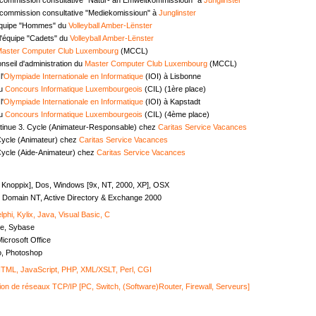
commission consultative "Mediekomissioun" à
Junglinster
équipe "Hommes" du
Volleyball Amber-Lënster
l'équipe "Cadets" du
Volleyball Amber-Lënster
aster Computer Club Luxembourg
(MCCL)
seil d'administration du
Master Computer Club Luxembourg
(MCCL)
l'
Olympiade Internationale en Informatique
(IOI) à Lisbonne
au
Concours Informatique Luxembourgeois
(CIL) (1ère place)
l'
Olympiade Internationale en Informatique
(IOI) à Kapstadt
au
Concours Informatique Luxembourgeois
(CIL) (4ème place)
tinue 3. Cycle (Animateur-Responsable) chez
Caritas Service Vacances
Cycle (Animateur) chez
Caritas Service Vacances
Cycle (Aide-Animateur) chez
Caritas Service Vacances
, Knoppix], Dos, Windows [9x, NT, 2000, XP], OSX
Domain NT, Active Directory & Exchange 2000
lphi, Kylix, Java, Visual Basic, C
e, Sybase
icrosoft Office
o, Photoshop
ML, JavaScript, PHP, XML/XSLT, Perl, CGI
ion de réseaux TCP/IP [PC, Switch, (Software)Router, Firewall, Serveurs]