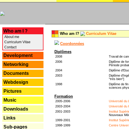
---
Who am I ?
Who am I?
Curriculum Vitae
About me
Curriculum Vitae
Coordonnées
Contact
Diplômes
Development
2008
Travail de can
2006
Diplôme de for
Networking
Période probat
2004
Diplôme d'Etud
Documents
2003
Diplôme d'Ingé
"très bien"]
Webdesign
1998
Diplôme de fin
sciences phys
Pictures
Formation
Music
2005-2006
Université du
2003-2004
Université du
Downloads
2001-2003
Institut Supér
Nouveaux Mé
Links
1999-2001
Institut Supér
1998-1999
Centre Univer
Sub-pages