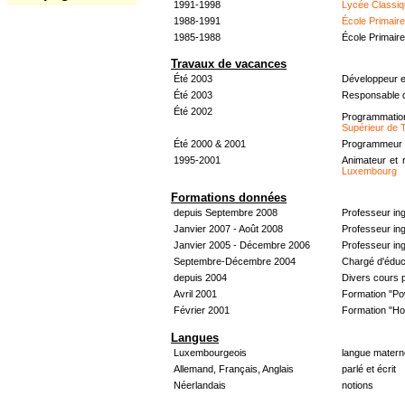
1991-1998
Lycée Classiq
1988-1991
École Primair
1985-1988
École Primair
Travaux de vacances
Été 2003
Développeur e
Été 2003
Responsable d
Été 2002
Programmati
Supérieur de 
Été 2000 & 2001
Programmeur &
1995-2001
Animateur et 
Luxembourg
Formations données
depuis Septembre 2008
Professeur in
Janvier 2007 - Août 2008
Professeur in
Janvier 2005 - Décembre 2006
Professeur ing
Septembre-Décembre 2004
Chargé d'éduc
depuis 2004
Divers cours 
Avril 2001
Formation "Po
Février 2001
Formation "H
Langues
Luxembourgeois
langue materne
Allemand, Français, Anglais
parlé et écrit
Néerlandais
notions