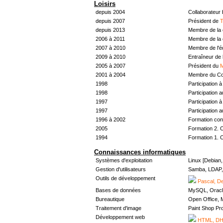
Loisirs
depuis 2004
Collaborateur
depuis 2007
Président de
T
depuis 2013
Membre de la 
2006 à 2011
Membre de la 
2007 à 2010
Membre de l'
2009 à 2010
Entraîneur de 
2005 à 2007
Président du
M
2001 à 2004
Membre du Con
1998
Participation à 
1998
Participation 
1997
Participation à 
1997
Participation 
1996 à 2002
Formation con
2005
Formation 2. 
1994
Formation 1. 
Connaissances informatiques
Systèmes d'exploitation
Linux [Debian
Gestion d'utilisateurs
Samba, LDAP, 
Outils de développement
Pascal, De
Bases de données
MySQL, Oracl
Bureautique
Open Office, M
Traitement d'image
Paint Shop Pr
Développement web
HTML, DHT