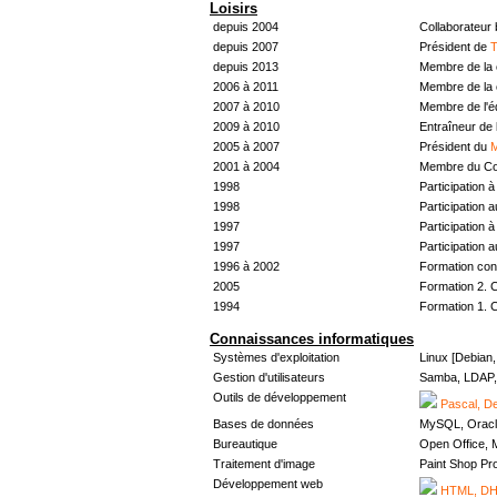
Loisirs
depuis 2004
Collaborateur
depuis 2007
Président de
T
depuis 2013
Membre de la 
2006 à 2011
Membre de la 
2007 à 2010
Membre de l'
2009 à 2010
Entraîneur de 
2005 à 2007
Président du
M
2001 à 2004
Membre du Con
1998
Participation à 
1998
Participation 
1997
Participation à 
1997
Participation 
1996 à 2002
Formation con
2005
Formation 2. 
1994
Formation 1. 
Connaissances informatiques
Systèmes d'exploitation
Linux [Debian
Gestion d'utilisateurs
Samba, LDAP, 
Outils de développement
Pascal, De
Bases de données
MySQL, Oracl
Bureautique
Open Office, M
Traitement d'image
Paint Shop Pr
Développement web
HTML, DHT