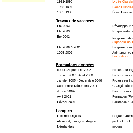
1991-1998
Lycée Classiq
1988-1991
École Primair
1985-1988
École Primair
Travaux de vacances
Été 2003
Développeur e
Été 2003
Responsable d
Été 2002
Programmati
Supérieur de 
Été 2000 & 2001
Programmeur &
1995-2001
Animateur et 
Luxembourg
Formations données
depuis Septembre 2008
Professeur in
Janvier 2007 - Août 2008
Professeur in
Janvier 2005 - Décembre 2006
Professeur ing
Septembre-Décembre 2004
Chargé d'éduc
depuis 2004
Divers cours 
Avril 2001
Formation "Po
Février 2001
Formation "H
Langues
Luxembourgeois
langue materne
Allemand, Français, Anglais
parlé et écrit
Néerlandais
notions