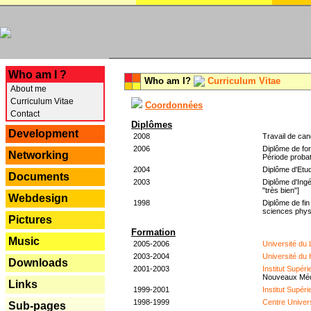
---
Who am I ?
Who am I?
Curriculum Vitae
About me
Curriculum Vitae
Coordonnées
Contact
Diplômes
Development
2008
Travail de can
2006
Diplôme de for
Networking
Période probat
2004
Diplôme d'Etud
Documents
2003
Diplôme d'Ingé
"très bien"]
Webdesign
1998
Diplôme de fin
sciences phys
Pictures
Formation
Music
2005-2006
Université du
2003-2004
Université du
Downloads
2001-2003
Institut Supér
Nouveaux Mé
Links
1999-2001
Institut Supér
1998-1999
Centre Univer
Sub-pages