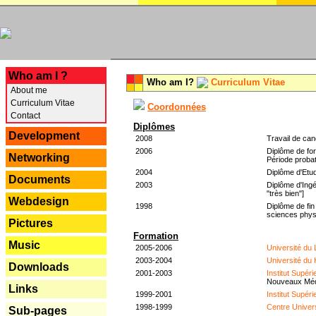
---
Who am I ?
Who am I?
Curriculum Vitae
About me
Curriculum Vitae
Coordonnées
Contact
Diplômes
Development
2008
Travail de can
2006
Diplôme de for
Networking
Période probat
2004
Diplôme d'Etud
Documents
2003
Diplôme d'Ingé
"très bien"]
Webdesign
1998
Diplôme de fin
sciences phys
Pictures
Formation
Music
2005-2006
Université du
2003-2004
Université du
Downloads
2001-2003
Institut Supér
Nouveaux Mé
Links
1999-2001
Institut Supér
1998-1999
Centre Univer
Sub-pages