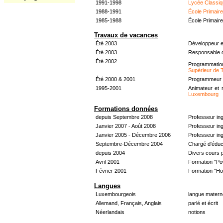
1991-1998
Lycée Classiq
1988-1991
École Primair
1985-1988
École Primair
Travaux de vacances
Été 2003
Développeur e
Été 2003
Responsable d
Été 2002
Programmati
Supérieur de 
Été 2000 & 2001
Programmeur &
1995-2001
Animateur et 
Luxembourg
Formations données
depuis Septembre 2008
Professeur in
Janvier 2007 - Août 2008
Professeur in
Janvier 2005 - Décembre 2006
Professeur ing
Septembre-Décembre 2004
Chargé d'éduc
depuis 2004
Divers cours 
Avril 2001
Formation "Po
Février 2001
Formation "H
Langues
Luxembourgeois
langue materne
Allemand, Français, Anglais
parlé et écrit
Néerlandais
notions