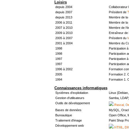
Loisirs
depuis 2004
Collaborateur
depuis 2007
Président de
T
depuis 2013
Membre de la 
2006 à 2011
Membre de la 
2007 à 2010
Membre de l'
2009 à 2010
Entraîneur de 
2005 à 2007
Président du
M
2001 à 2004
Membre du Con
1998
Participation à 
1998
Participation 
1997
Participation à 
1997
Participation 
1996 à 2002
Formation con
2005
Formation 2. 
1994
Formation 1. 
Connaissances informatiques
Systèmes d'exploitation
Linux [Debian
Gestion d'utilisateurs
Samba, LDAP, 
Outils de développement
Pascal, De
Bases de données
MySQL, Oracl
Bureautique
Open Office, M
Traitement d'image
Paint Shop Pr
Développement web
HTML, DHT