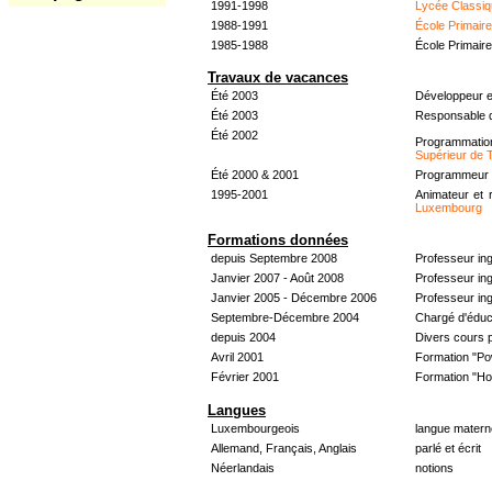
1991-1998
Lycée Classiq
1988-1991
École Primair
1985-1988
École Primair
Travaux de vacances
Été 2003
Développeur e
Été 2003
Responsable d
Été 2002
Programmati
Supérieur de 
Été 2000 & 2001
Programmeur &
1995-2001
Animateur et 
Luxembourg
Formations données
depuis Septembre 2008
Professeur in
Janvier 2007 - Août 2008
Professeur in
Janvier 2005 - Décembre 2006
Professeur ing
Septembre-Décembre 2004
Chargé d'éduc
depuis 2004
Divers cours 
Avril 2001
Formation "Po
Février 2001
Formation "H
Langues
Luxembourgeois
langue materne
Allemand, Français, Anglais
parlé et écrit
Néerlandais
notions