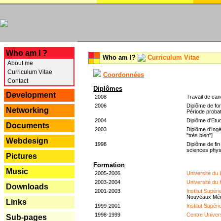
---
Who am I ?
Who am I?
Curriculum Vitae
About me
Curriculum Vitae
Coordonnées
Contact
Diplômes
Development
2008
Travail de can
2006
Diplôme de for
Networking
Période probat
2004
Diplôme d'Etud
Documents
2003
Diplôme d'Ingé
"très bien"]
Webdesign
1998
Diplôme de fin
sciences phys
Pictures
Formation
Music
2005-2006
Université du
2003-2004
Université du
Downloads
2001-2003
Institut Supér
Nouveaux Mé
Links
1999-2001
Institut Supér
1998-1999
Centre Univer
Sub-pages