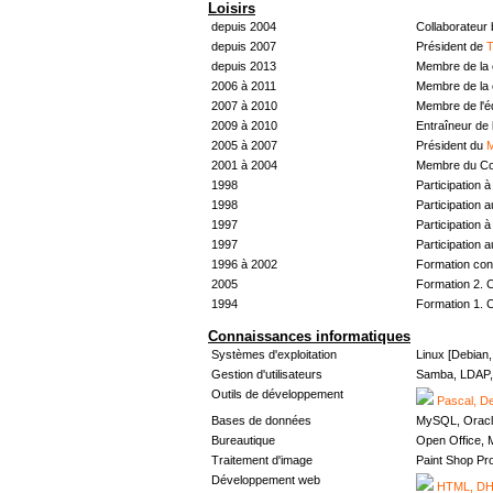
Loisirs
depuis 2004
Collaborateur
depuis 2007
Président de
T
depuis 2013
Membre de la 
2006 à 2011
Membre de la 
2007 à 2010
Membre de l'
2009 à 2010
Entraîneur de 
2005 à 2007
Président du
M
2001 à 2004
Membre du Con
1998
Participation à 
1998
Participation 
1997
Participation à 
1997
Participation 
1996 à 2002
Formation con
2005
Formation 2. 
1994
Formation 1. 
Connaissances informatiques
Systèmes d'exploitation
Linux [Debian
Gestion d'utilisateurs
Samba, LDAP, 
Outils de développement
Pascal, De
Bases de données
MySQL, Oracl
Bureautique
Open Office, M
Traitement d'image
Paint Shop Pr
Développement web
HTML, DHT