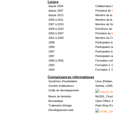
Loisirs
depuis 2004
Collaborateur
depuis 2007
Président de
T
depuis 2013
Membre de la 
2006 à 2011
Membre de la 
2007 à 2010
Membre de l'
2009 à 2010
Entraîneur de 
2005 à 2007
Président du
M
2001 à 2004
Membre du Con
1998
Participation à 
1998
Participation 
1997
Participation à 
1997
Participation 
1996 à 2002
Formation con
2005
Formation 2. 
1994
Formation 1. 
Connaissances informatiques
Systèmes d'exploitation
Linux [Debian
Gestion d'utilisateurs
Samba, LDAP, 
Outils de développement
Pascal, De
Bases de données
MySQL, Oracl
Bureautique
Open Office, M
Traitement d'image
Paint Shop Pr
Développement web
HTML, DHT