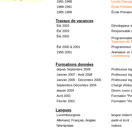
1991-1998
Lycée Classiq
1988-1991
École Primair
1985-1988
École Primair
Travaux de vacances
Été 2003
Développeur e
Été 2003
Responsable d
Été 2002
Programmati
Supérieur de 
Été 2000 & 2001
Programmeur &
1995-2001
Animateur et 
Luxembourg
Formations données
depuis Septembre 2008
Professeur in
Janvier 2007 - Août 2008
Professeur in
Janvier 2005 - Décembre 2006
Professeur ing
Septembre-Décembre 2004
Chargé d'éduc
depuis 2004
Divers cours 
Avril 2001
Formation "Po
Février 2001
Formation "H
Langues
Luxembourgeois
langue materne
Allemand, Français, Anglais
parlé et écrit
Néerlandais
notions