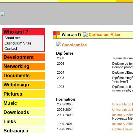
---
Who am I ?
Who am I?
Curriculum Vitae
About me
Curriculum Vitae
Coordonnées
Contact
Diplômes
Development
2008
Travail de can
2006
Diplôme de for
Networking
Période probat
2004
Diplôme d'Etud
Documents
2003
Diplôme d'Ingé
"très bien"]
Webdesign
1998
Diplôme de fin
sciences phys
Pictures
Formation
Music
2005-2006
Université du
2003-2004
Université du
Downloads
2001-2003
Institut Supér
Nouveaux Mé
Links
1999-2001
Institut Supér
1998-1999
Centre Univer
Sub-pages