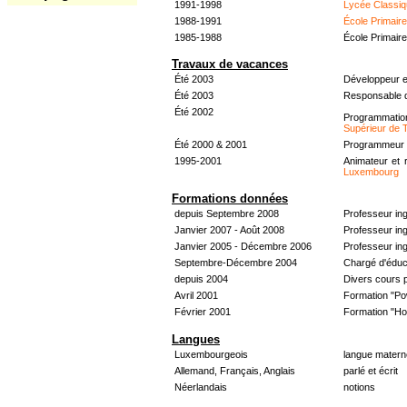
1991-1998
Lycée Classiq
1988-1991
École Primair
1985-1988
École Primair
Travaux de vacances
Été 2003
Développeur e
Été 2003
Responsable d
Été 2002
Programmati
Supérieur de 
Été 2000 & 2001
Programmeur &
1995-2001
Animateur et 
Luxembourg
Formations données
depuis Septembre 2008
Professeur in
Janvier 2007 - Août 2008
Professeur in
Janvier 2005 - Décembre 2006
Professeur ing
Septembre-Décembre 2004
Chargé d'éduc
depuis 2004
Divers cours 
Avril 2001
Formation "Po
Février 2001
Formation "H
Langues
Luxembourgeois
langue materne
Allemand, Français, Anglais
parlé et écrit
Néerlandais
notions