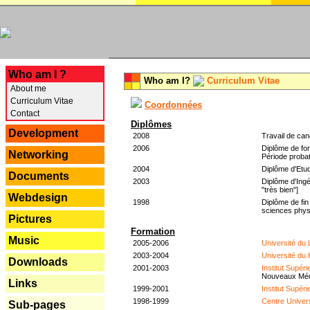
---
Who am I ?
Who am I?
Curriculum Vitae
About me
Curriculum Vitae
Coordonnées
Contact
Diplômes
Development
2008
Travail de can
2006
Diplôme de for
Networking
Période probat
2004
Diplôme d'Etud
Documents
2003
Diplôme d'Ingé
"très bien"]
Webdesign
1998
Diplôme de fin
sciences phys
Pictures
Formation
Music
2005-2006
Université du
2003-2004
Université du
Downloads
2001-2003
Institut Supér
Nouveaux Mé
Links
1999-2001
Institut Supér
1998-1999
Centre Univer
Sub-pages