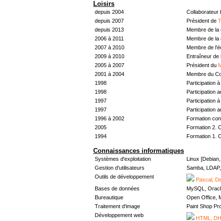
Loisirs
depuis 2004
Collaborateur
depuis 2007
Président de
T
depuis 2013
Membre de la 
2006 à 2011
Membre de la 
2007 à 2010
Membre de l'
2009 à 2010
Entraîneur de 
2005 à 2007
Président du
M
2001 à 2004
Membre du Con
1998
Participation à 
1998
Participation 
1997
Participation à 
1997
Participation 
1996 à 2002
Formation con
2005
Formation 2. 
1994
Formation 1. 
Connaissances informatiques
Systèmes d'exploitation
Linux [Debian
Gestion d'utilisateurs
Samba, LDAP, 
Outils de développement
Pascal, De
Bases de données
MySQL, Oracl
Bureautique
Open Office, M
Traitement d'image
Paint Shop Pr
Développement web
HTML, DHT