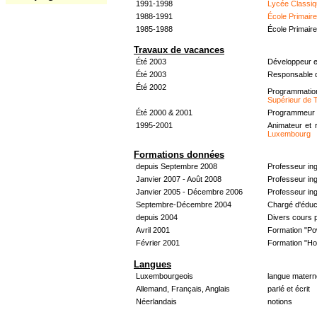
1991-1998
Lycée Classiq
1988-1991
École Primair
1985-1988
École Primair
Travaux de vacances
Été 2003
Développeur e
Été 2003
Responsable d
Été 2002
Programmati
Supérieur de 
Été 2000 & 2001
Programmeur &
1995-2001
Animateur et 
Luxembourg
Formations données
depuis Septembre 2008
Professeur in
Janvier 2007 - Août 2008
Professeur in
Janvier 2005 - Décembre 2006
Professeur ing
Septembre-Décembre 2004
Chargé d'éduc
depuis 2004
Divers cours 
Avril 2001
Formation "Po
Février 2001
Formation "H
Langues
Luxembourgeois
langue materne
Allemand, Français, Anglais
parlé et écrit
Néerlandais
notions