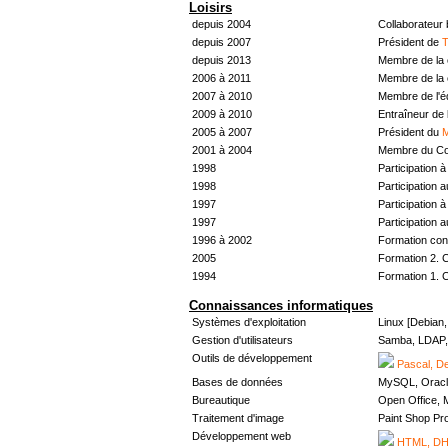
Loisirs
depuis 2004
Collaborateur
depuis 2007
Président de
T
depuis 2013
Membre de la 
2006 à 2011
Membre de la 
2007 à 2010
Membre de l'
2009 à 2010
Entraîneur de 
2005 à 2007
Président du
M
2001 à 2004
Membre du Con
1998
Participation à 
1998
Participation 
1997
Participation à 
1997
Participation 
1996 à 2002
Formation con
2005
Formation 2. 
1994
Formation 1. 
Connaissances informatiques
Systèmes d'exploitation
Linux [Debian
Gestion d'utilisateurs
Samba, LDAP, 
Outils de développement
Pascal, De
Bases de données
MySQL, Oracl
Bureautique
Open Office, M
Traitement d'image
Paint Shop Pr
Développement web
HTML, DHT