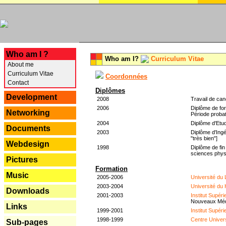
---
Who am I ?
Who am I?
Curriculum Vitae
About me
Curriculum Vitae
Coordonnées
Contact
Diplômes
Development
2008
Travail de can
2006
Diplôme de for
Networking
Période probat
2004
Diplôme d'Etud
Documents
2003
Diplôme d'Ingé
"très bien"]
Webdesign
1998
Diplôme de fin
sciences phys
Pictures
Formation
Music
2005-2006
Université du
2003-2004
Université du
Downloads
2001-2003
Institut Supér
Nouveaux Mé
Links
1999-2001
Institut Supér
1998-1999
Centre Univer
Sub-pages