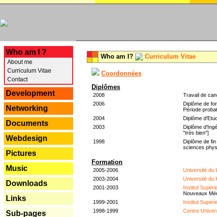
---
Who am I ?
Who am I?
Curriculum Vitae
About me
Curriculum Vitae
Coordonnées
Contact
Diplômes
Development
2008
Travail de can
2006
Diplôme de for
Networking
Période probat
2004
Diplôme d'Etud
Documents
2003
Diplôme d'Ingé
"très bien"]
Webdesign
1998
Diplôme de fin
sciences phys
Pictures
Formation
Music
2005-2006
Université du
2003-2004
Université du
Downloads
2001-2003
Institut Supér
Nouveaux Mé
Links
1999-2001
Institut Supér
1998-1999
Centre Univer
Sub-pages