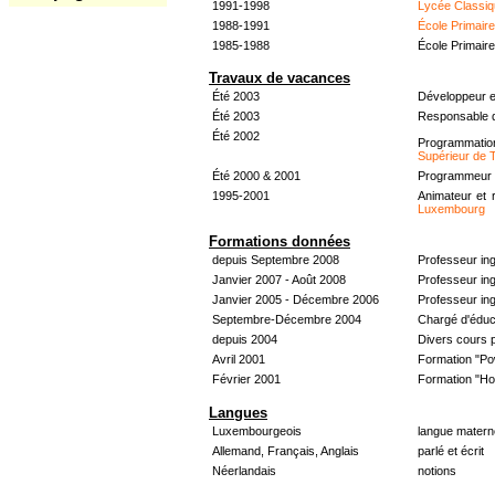
1991-1998
Lycée Classiq
1988-1991
École Primair
1985-1988
École Primair
Travaux de vacances
Été 2003
Développeur e
Été 2003
Responsable d
Été 2002
Programmati
Supérieur de 
Été 2000 & 2001
Programmeur &
1995-2001
Animateur et 
Luxembourg
Formations données
depuis Septembre 2008
Professeur in
Janvier 2007 - Août 2008
Professeur in
Janvier 2005 - Décembre 2006
Professeur ing
Septembre-Décembre 2004
Chargé d'éduc
depuis 2004
Divers cours 
Avril 2001
Formation "Po
Février 2001
Formation "H
Langues
Luxembourgeois
langue materne
Allemand, Français, Anglais
parlé et écrit
Néerlandais
notions