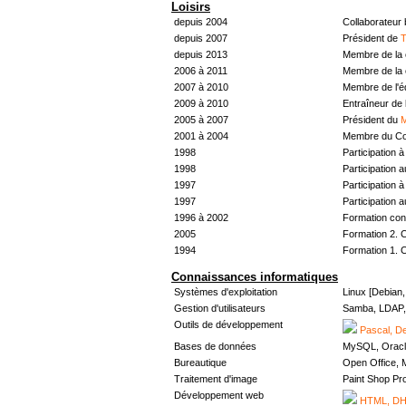
Loisirs
depuis 2004
Collaborateur
depuis 2007
Président de
T
depuis 2013
Membre de la 
2006 à 2011
Membre de la 
2007 à 2010
Membre de l'
2009 à 2010
Entraîneur de 
2005 à 2007
Président du
M
2001 à 2004
Membre du Con
1998
Participation à 
1998
Participation 
1997
Participation à 
1997
Participation 
1996 à 2002
Formation con
2005
Formation 2. 
1994
Formation 1. 
Connaissances informatiques
Systèmes d'exploitation
Linux [Debian
Gestion d'utilisateurs
Samba, LDAP, 
Outils de développement
Pascal, De
Bases de données
MySQL, Oracl
Bureautique
Open Office, M
Traitement d'image
Paint Shop Pr
Développement web
HTML, DHT