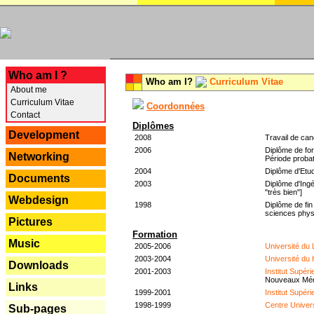
---
Who am I ?
Who am I?
Curriculum Vitae
About me
Curriculum Vitae
Coordonnées
Contact
Diplômes
Development
2008
Travail de can
2006
Diplôme de for
Networking
Période probat
2004
Diplôme d'Etud
Documents
2003
Diplôme d'Ingé
"très bien"]
Webdesign
1998
Diplôme de fin
sciences phys
Pictures
Formation
Music
2005-2006
Université du
2003-2004
Université du
Downloads
2001-2003
Institut Supér
Nouveaux Mé
Links
1999-2001
Institut Supér
1998-1999
Centre Univer
Sub-pages