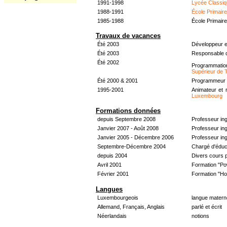
1991-1998
Lycée Classiq
1988-1991
École Primair
1985-1988
École Primair
Travaux de vacances
Été 2003
Développeur e
Été 2003
Responsable d
Été 2002
Programmati
Supérieur de 
Été 2000 & 2001
Programmeur &
1995-2001
Animateur et 
Luxembourg
Formations données
depuis Septembre 2008
Professeur in
Janvier 2007 - Août 2008
Professeur in
Janvier 2005 - Décembre 2006
Professeur ing
Septembre-Décembre 2004
Chargé d'éduc
depuis 2004
Divers cours 
Avril 2001
Formation "Po
Février 2001
Formation "H
Langues
Luxembourgeois
langue materne
Allemand, Français, Anglais
parlé et écrit
Néerlandais
notions