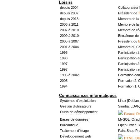
Loisirs
depuis 2004
Collaborateur
depuis 2007
Président de
T
depuis 2013
Membre de la 
2006 à 2011
Membre de la 
2007 à 2010
Membre de l'
2009 à 2010
Entraîneur de 
2005 à 2007
Président du
M
2001 à 2004
Membre du Con
1998
Participation à 
1998
Participation 
1997
Participation à 
1997
Participation 
1996 à 2002
Formation con
2005
Formation 2. 
1994
Formation 1. 
Connaissances informatiques
Systèmes d'exploitation
Linux [Debian
Gestion d'utilisateurs
Samba, LDAP, 
Outils de développement
Pascal, De
Bases de données
MySQL, Oracl
Bureautique
Open Office, M
Traitement d'image
Paint Shop Pr
Développement web
HTML, DHT