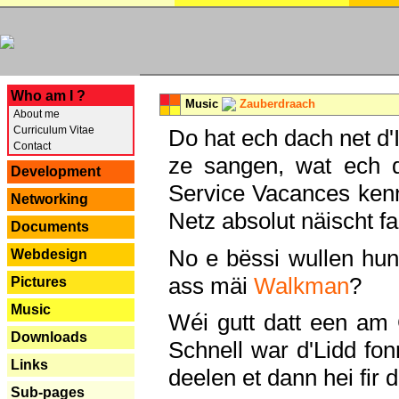
---
Who am I ?
Music
Zauberdraach
About me
Curriculum Vitae
Do hat ech dach net d'
Contact
ze sangen, wat ech 
Development
Service Vacances kenn
Networking
Netz absolut näischt fan
Documents
No e bëssi wullen h
Webdesign
ass mäi
Walkman
?
Pictures
Music
Wéi gutt datt een am
Downloads
Schnell war d'Lidd fonn
Links
deelen et dann hei fir 
Sub-pages