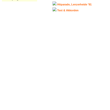
Hitparade, Lenzerheide '91
Text & Akkorden