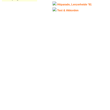
Hitparade, Lenzerheide '91
Text & Akkorden