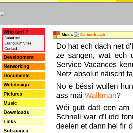
---
Who am I ?
Music
Zauberdraach
About me
Curriculum Vitae
Do hat ech dach net d'
Contact
ze sangen, wat ech 
Development
Service Vacances kenn
Networking
Netz absolut näischt fan
Documents
No e bëssi wullen h
Webdesign
ass mäi
Walkman
?
Pictures
Music
Wéi gutt datt een am
Downloads
Schnell war d'Lidd fonn
Links
deelen et dann hei fir 
Sub-pages