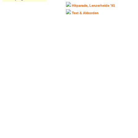
Hitparade, Lenzerheide '91
Text & Akkorden