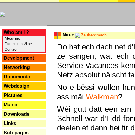
---
Who am I ?
Music
Zauberdraach
About me
Curriculum Vitae
Do hat ech dach net d'
Contact
ze sangen, wat ech 
Development
Service Vacances kenn
Networking
Netz absolut näischt fan
Documents
No e bëssi wullen h
Webdesign
ass mäi
Walkman
?
Pictures
Music
Wéi gutt datt een am
Downloads
Schnell war d'Lidd fonn
Links
deelen et dann hei fir 
Sub-pages