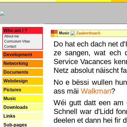
---
Who am I ?
Music
Zauberdraach
About me
Curriculum Vitae
Do hat ech dach net d'
Contact
ze sangen, wat ech 
Development
Service Vacances kenn
Networking
Netz absolut näischt fan
Documents
No e bëssi wullen h
Webdesign
ass mäi
Walkman
?
Pictures
Music
Wéi gutt datt een am
Downloads
Schnell war d'Lidd fonn
Links
deelen et dann hei fir 
Sub-pages