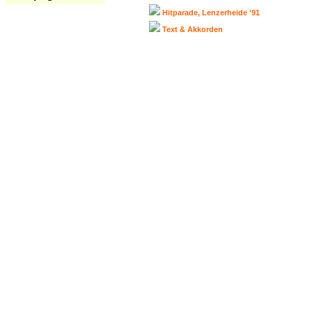
Hitparade, Lenzerheide '91
Text & Akkorden