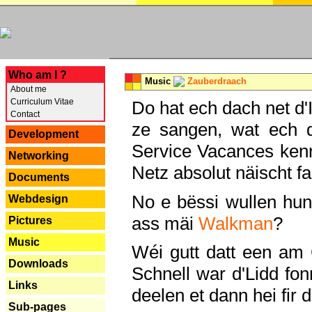
---
Who am I ?
Music
Zauberdraach
About me
Curriculum Vitae
Do hat ech dach net d'
Contact
ze sangen, wat ech 
Development
Service Vacances kenn
Networking
Netz absolut näischt fan
Documents
No e bëssi wullen h
Webdesign
ass mäi
Walkman
?
Pictures
Music
Wéi gutt datt een am
Downloads
Schnell war d'Lidd fonn
Links
deelen et dann hei fir 
Sub-pages