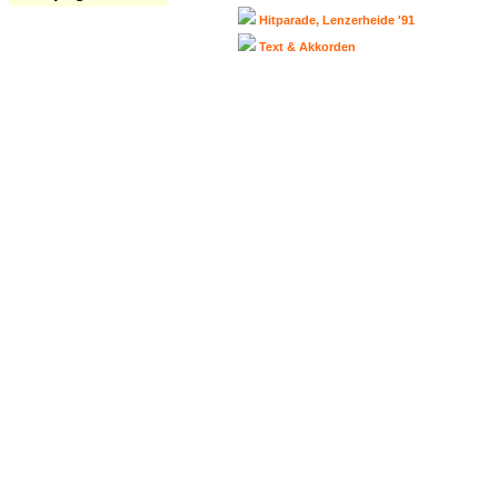
Hitparade, Lenzerheide '91
Text & Akkorden